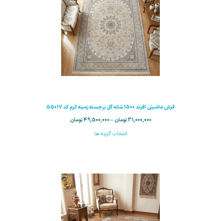
فرش ماشینی افرند 1500 شانه گل برجسته زمینه کرم کد 55017
31,000,000
تومان
–
49,500,000
تومان
انتخاب گزینه ها