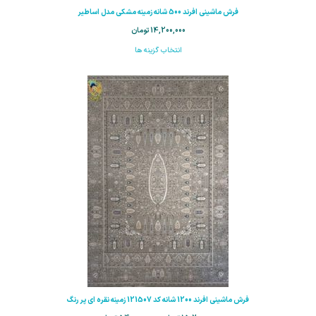
فرش ماشینی افرند 500 شانه زمینه مشکی مدل اساطیر
14,200,000
تومان
انتخاب گزینه ها
فرش ماشینی افرند 1200 شانه کد 121507 زمینه نقره ای پر رنگ