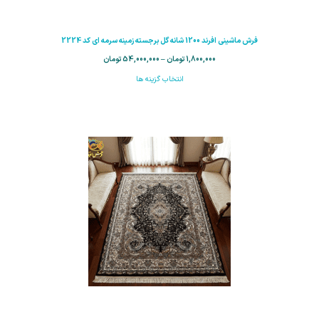
فرش ماشینی افرند 1200 شانه گل برجسته زمینه سرمه ای کد 2224
1,800,000
تومان
–
54,000,000
تومان
انتخاب گزینه ها