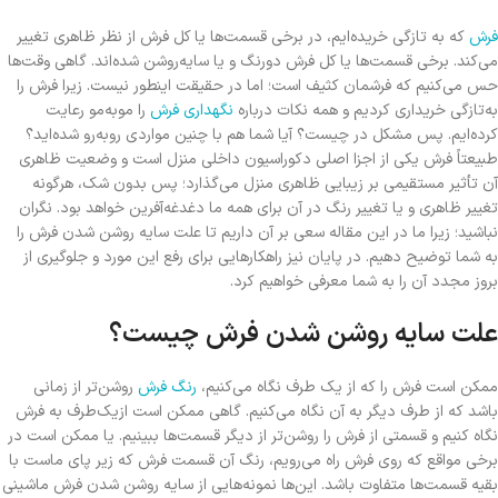
فرش
که به تازگی خریده‌ایم، در برخی قسمت‌ها یا کل فرش از نظر ظاهری تغییر
می‌کند. برخی قسمت‌ها یا کل فرش دورنگ و یا سایه‌روشن شده‌اند. گاهی وقت‌ها
حس می‌کنیم که فرشمان کثیف است؛ اما در حقیقت اینطور نیست. زیرا فرش را
به‌تازگی خریداری کردیم و همه نکات درباره
نگهداری فرش
را موبه‌مو رعایت
کرده‌ایم. پس مشکل در چیست؟ آیا شما هم با چنین مواردی روبه‌رو شده‌اید؟
طبیعتاً فرش یکی از اجزا اصلی دکوراسیون داخلی منزل است و وضعیت ظاهری
آن تأثیر مستقیمی بر زیبایی ظاهری منزل می‌گذارد؛ پس بدون شک، هرگونه
تغییر ظاهری و یا تغییر رنگ در آن برای همه ما دغدغه‌آفرین خواهد بود. نگران
نباشید؛ زیرا ما در این مقاله سعی بر آن داریم تا علت سایه روشن شدن فرش را
به شما توضیح دهیم. در پایان نیز راهکارهایی برای رفع این مورد و جلوگیری از
بروز مجدد آن را به شما معرفی خواهیم کرد.
علت سایه روشن شدن فرش چیست؟
ممکن است فرش را که از یک طرف نگاه می‌کنیم،
رنگ فرش
روشن‌تر از زمانی
باشد که از طرف دیگر به آن نگاه می‌کنیم. گاهی ممکن است ازیک‌طرف به فرش
نگاه کنیم و قسمتی از فرش را روشن‌تر از دیگر قسمت‌ها ببینیم. یا ممکن است در
برخی مواقع که روی فرش راه می‌رویم، رنگ آن قسمت فرش که زیر پای ماست با
بقیه قسمت‌ها متفاوت باشد. این‌ها نمونه‌هایی از سایه روشن شدن فرش ماشینی