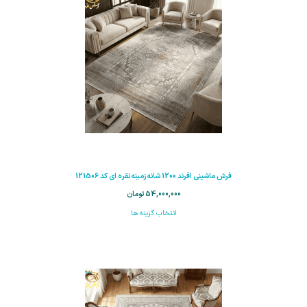
فرش ماشینی افرند 1200 شانه زمینه نقره ای کد 121506
54,000,000
تومان
انتخاب گزینه ها