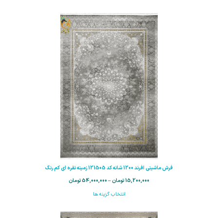
فرش ماشینی افرند 1200 شانه کد 121505 زمینه نقره ای کم رنگ
15,200,000
تومان
–
54,000,000
تومان
انتخاب گزینه ها