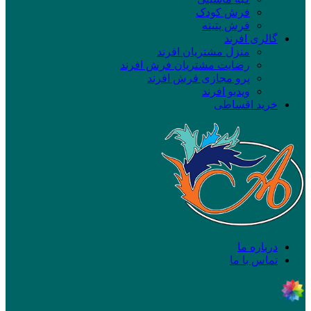
فرش کودک
فرش پتینه
گالری افرند
منزل مشتریان افرند
رضایت مشتریان فرش افرند
پرو مجازی فرش افرند
ویدیو افرند
خرید اقساطی
درباره ما
تماس با ما