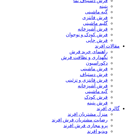
فرش دستباف نما
پتینه
گبه ماشینی
فرش فانتزی
گلیم ماشینی
فرش آشپزخانه
فرش کودک و نوجوان
فرش چاپی
مقالات افرند
راهنمای خرید فرش
نگهداری و نظافت فرش
دکوراسیون
فرش ماشینی
فرش دستباف
فرش فانتزی و تزئینی
فرش آشپزخانه
گبه ماشینی
فرش کودک
فرش پتینه
گالری افرند
منزل مشتریان افرند
رضایت مشتریان فرش افرند
پرو مجازی فرش افرند
ویدیو افرند