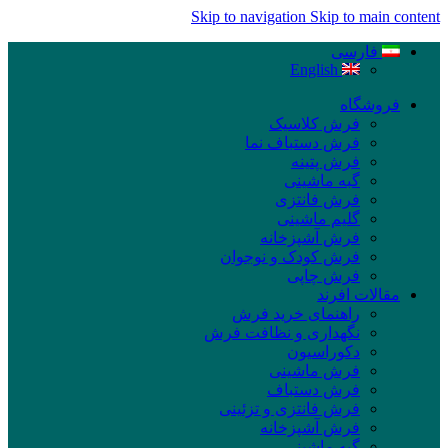
Skip to navigation
Skip to main content
فارسی
English
فروشگاه
فرش کلاسیک
فرش دستباف نما
فرش پتینه
گبه ماشینی
فرش فانتزی
گلیم ماشینی
فرش آشپزخانه
فرش کودک و نوجوان
فرش چاپی
مقالات افرند
راهنمای خرید فرش
نگهداری و نظافت فرش
دکوراسیون
فرش ماشینی
فرش دستباف
فرش فانتزی و تزئینی
فرش آشپزخانه
گبه ماشینی