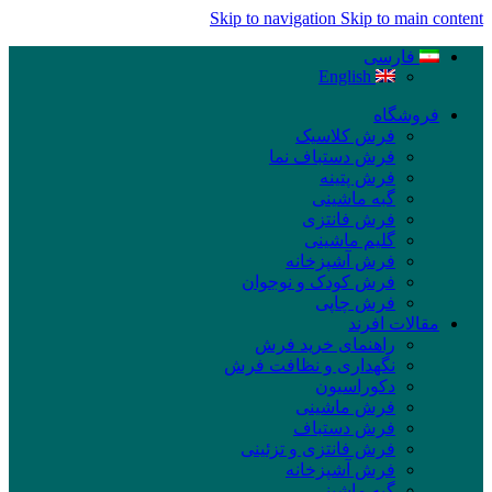
Skip to navigation
Skip to main content
فارسی
English
فروشگاه
فرش کلاسیک
فرش دستباف نما
فرش پتینه
گبه ماشینی
فرش فانتزی
گلیم ماشینی
فرش آشپزخانه
فرش کودک و نوجوان
فرش چاپی
مقالات افرند
راهنمای خرید فرش
نگهداری و نظافت فرش
دکوراسیون
فرش ماشینی
فرش دستباف
فرش فانتزی و تزئینی
فرش آشپزخانه
گبه ماشینی