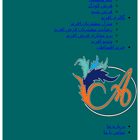
فرش کودک
فرش پتینه
گالری افرند
منزل مشتریان افرند
رضایت مشتریان فرش افرند
پرو مجازی فرش افرند
ویدیو افرند
خرید اقساطی
درباره ما
تماس با ما