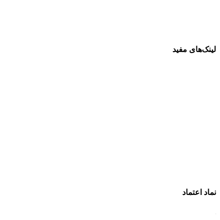
لینک‌های مفید
فرش ماشینی 1500 شانه
فرش ماشینی 1200 شانه
قیمت فرش ماشینی
خرید فرش ماشینی
پرو آنلاین فرش
تماس با ما
درباره ما
نماد اعتماد