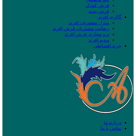
فرش کودک
فرش پتینه
گالری افرند
منزل مشتریان افرند
رضایت مشتریان فرش افرند
پرو مجازی فرش افرند
ویدیو افرند
خرید اقساطی
درباره ما
تماس با ما