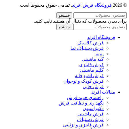
© 2026
فروشگاه فرش افرند
. تمامی حقوق محفوظ است
جستجو
برای دیدن محصولات که دنبال آن هستید تایپ کنید.
جستجو
فروشگاه افرند
فرش کلاسیک
فرش دستباف نما
پتینه
گبه ماشینی
فرش فانتزی
گلیم ماشینی
فرش آشپزخانه
فرش کودک و نوجوان
فرش چاپی
مقالات افرند
راهنمای خرید فرش
نگهداری و نظافت فرش
دکوراسیون
فرش ماشینی
فرش دستباف
فرش فانتزی و تزئینی