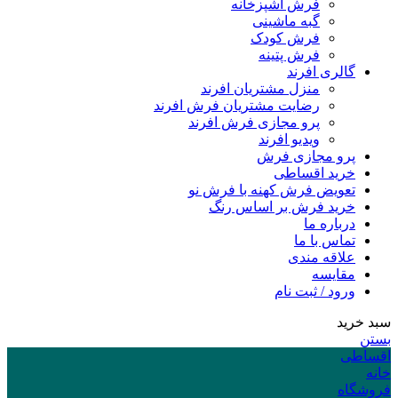
فرش آشپزخانه
گبه ماشینی
فرش کودک
فرش پتینه
گالری افرند
منزل مشتریان افرند
رضایت مشتریان فرش افرند
پرو مجازی فرش افرند
ویدیو افرند
پرو مجازی فرش
خرید اقساطی
تعویض فرش کهنه با فرش نو
خرید فرش بر اساس رنگ
درباره ما
تماس با ما
علاقه مندی
مقایسه
ورود / ثبت نام
سبد خرید
بستن
اقساطی
خانه
فروشگاه