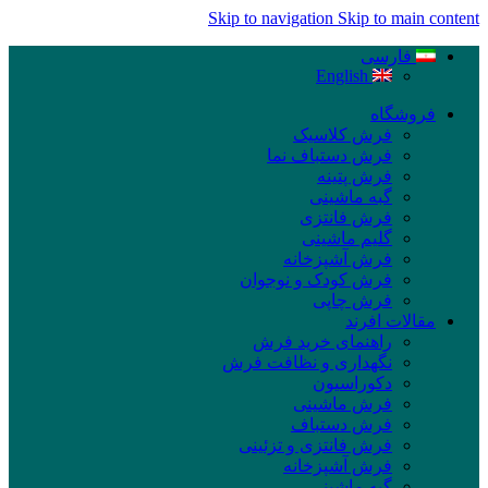
Skip to navigation
Skip to main content
فارسی
English
فروشگاه
فرش کلاسیک
فرش دستباف نما
فرش پتینه
گبه ماشینی
فرش فانتزی
گلیم ماشینی
فرش آشپزخانه
فرش کودک و نوجوان
فرش چاپی
مقالات افرند
راهنمای خرید فرش
نگهداری و نظافت فرش
دکوراسیون
فرش ماشینی
فرش دستباف
فرش فانتزی و تزئینی
فرش آشپزخانه
گبه ماشینی