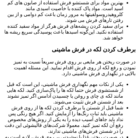
بهترین مواد برای شستشو فرش استفاده از صابون های کم
اسید است. مواد پاک کننده با خاصیت اسیدی مانند
کلروهيدروسولفيتها به مرور زمان باعث کم دوامی و از بین
رفتن تارهای فرش می شوند.
برای سفید کردن ریشه‌های فرش هرگز از مواد سفید کننده
استفاده نکنید. این‌گونه اسیدها باعث پوسیدگی سریع ریشه ها
خواهد شد.
برطرف کردن لکه در فرش ماشینی
در صورت ریختن هر مایعی بر روی فرش سریعاً نسبت به تمیز
نمودن و رفع لکه از روی فرش اقدام نمایید. این مسئله اهمیت
بالایی در نگهداری فرش ماشینی دارد.
یکی از نکات مهم نگهداری فرش ماشینی، این است که قبل
از شستشوی فرش حتماً لکه ها را پاک‌سازی کنید. لکه هایی
مانند لکه ی چای و روغن یا چسبیدن آدامس اگر تمیز نشوند
بعد از شستن فرش تثبیت می‌شوند.
شما قبل از شستن یا برطرف کردن لکه ‌ها از روی فرش
ماشینی باید ثبات رنگ‌ها را آزمایش کنید. اگر هیچ رنگی پس
نداد باید جاهای آسیب دیده را به یکی از روش‌های مخصوص
رفع آن لکه تمیز کنید. معمولا شرکت‌های قالیشوئی این دقت
را در شستن فرش‌های ماشینی ندارند.
در صورت ریختن غذا یا نوشیدنی بر روی فرش، لازم است به