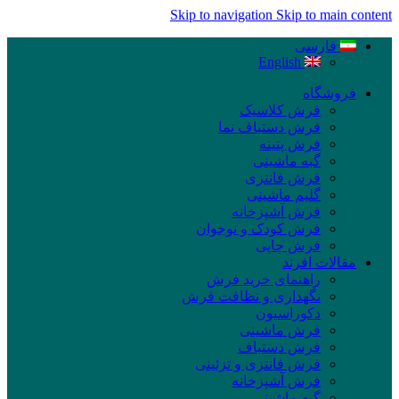
Skip to navigation
Skip to main content
فارسی
English
فروشگاه
فرش کلاسیک
فرش دستباف نما
فرش پتینه
گبه ماشینی
فرش فانتزی
گلیم ماشینی
فرش آشپزخانه
فرش کودک و نوجوان
فرش چاپی
مقالات افرند
راهنمای خرید فرش
نگهداری و نظافت فرش
دکوراسیون
فرش ماشینی
فرش دستباف
فرش فانتزی و تزئینی
فرش آشپزخانه
گبه ماشینی