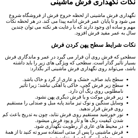
نکات نگهداری فرش ماشینی
نگهداری فرش ماشینی از لحظه خروج فرش از فروشگاه شروع
می شود و تا پایان عمر فرش ادامه پیدا می کند. در هر لحظه نکات
مهم و ساده ای وجود دارند که با رعایت هر نکته می توان چندین
سال به عمر مفید فرش افزود.
نکات شرایط سطح پهن کردن فرش
سطحی که فرش روی آن قرار می گیرد در عمر و ماندگاری فرش
بسیار تأثیر گذار است. سطحی که ویژگی های زیر را باید داشته
باشد، می‌تواند روی نگهداری فرش ماشینی اثر بگذارد:
سطح باید صاف، خشک و عاری از گرد و خاک باشد.
سطح زیر فرش گچی، خاکی يا آهکی نباشد؛ زیرا تأثیر
نامطلوبی روی رنگ آن دارد.
زیر فرش موکت و يا فرش ديگری پهن نشود.
وسایل سنگین و نوک تیز مانند پایه مبل و صندلی را مستقیم
روی فرش قرار ندهید.
نور خورشید مستقیم روی فرش نتابد، چون به تدریج باعث کم
شدن کیفیت رنگ ها و تار و پود فرش می­شود.
در محیط های عاری از رطوبت نگهداری شود.
فرش ماشینی را پس از مدتی استفاده سرو ته کنید تا از همهٔ
قسمت‌های آن یکنواخت استفاده شود.