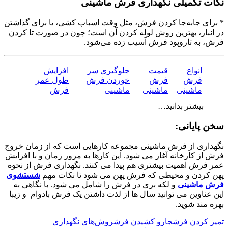
نکات تکمیلی نگهداری فرش ماشینی
* برای جابه‌جا کردن فرش، مثل وقت اسباب کشی، یا برای گذاشتن
در انبار، بهترین روش لوله کردن آن است؛ چون در صورت تا کردن
فرش، به تاروپود فرش آسیب زده می‌شود.
انواع
قیمت
جلوگیری سر
افزایش
فرش
فرش
خوردن فرش
طول عمر
ماشینی
ماشینی
ماشینی
فرش
بیشتر بدانید…
سخن پایانی:
نگهداری از فرش ماشینی مجموعه کارهایی است که از زمان خروج
فرش از کارخانه آغاز می شود. این کارها به مرور زمان و با افزایش
عمر فرش اهمیت بیشتری هم پیدا می کنند. نگهداری فرش از نحوه
پهن کردن و محیطی که فرش پهن می شود تا نکات مهم
شستشوی
فرش ماشینی
و لکه بری در فرش را شامل می شود. با نگاهی به
این عناوین می توانید سال ها از لذت داشتن یک فرش بادوام و زیبا
بهره مند شوید.
تمیز کردن فرش
جارو کشیدن فرش
روش‌های نگهداری