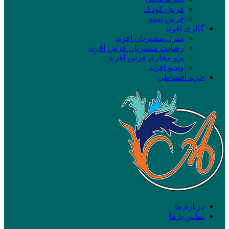
فرش کودک
فرش پتینه
گالری افرند
منزل مشتریان افرند
رضایت مشتریان فرش افرند
پرو مجازی فرش افرند
ویدیو افرند
خرید اقساطی
درباره ما
تماس با ما