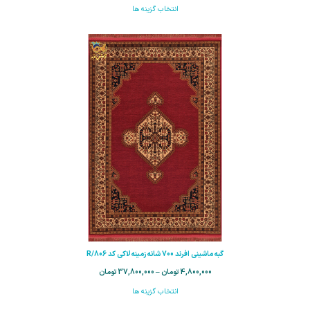
انتخاب گزینه ها
گبه ماشینی افرند 700 شانه زمینه لاکی کد R/806
4,800,000
تومان
–
37,800,000
تومان
انتخاب گزینه ها