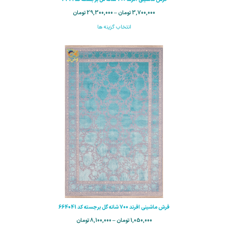
3,700,000
تومان
–
29,300,000
تومان
انتخاب گزینه ها
فرش ماشینی افرند 700 شانه گل برجسته کد 664041
1,050,000
تومان
–
8,100,000
تومان