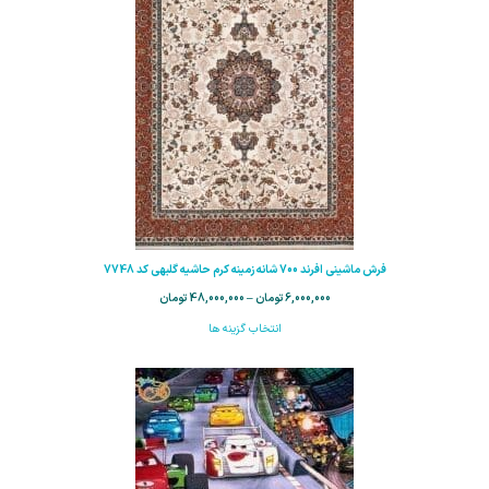
فرش ماشینی افرند 700 شانه زمینه کرم حاشیه گلبهی کد 7748
6,000,000
تومان
–
48,000,000
تومان
انتخاب گزینه ها