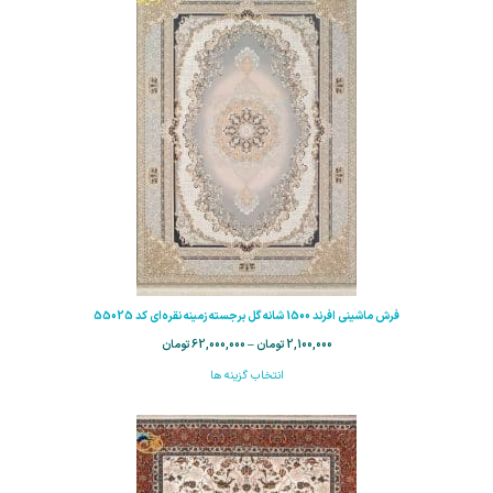
فرش ماشینی افرند 1500 شانه گل برجسته زمینه نقره‌ای کد 55025
2,100,000
تومان
–
62,000,000
تومان
انتخاب گزینه ها