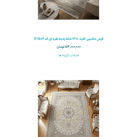
فرش ماشینی افرند 1200 شانه زمینه نقره ای کد 121506
54,000,000
تومان
انتخاب گزینه ها