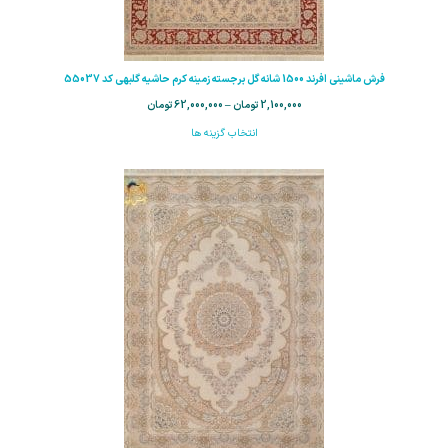
فرش ماشینی افرند 1500 شانه گل برجسته زمینه کرم حاشیه گلبهی کد 55037
2,100,000
تومان
–
62,000,000
تومان
انتخاب گزینه ها