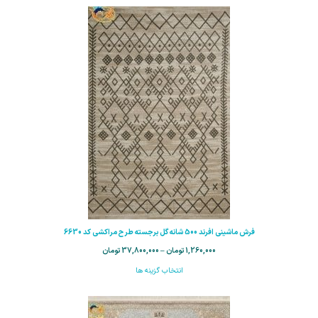
فرش ماشینی افرند 500 شانه گل برجسته طرح مراكشي کد 6630
1,260,000
تومان
–
37,800,000
تومان
انتخاب گزینه ها