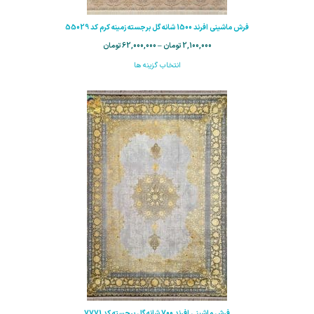
فرش ماشینی افرند 1500 شانه گل برجسته زمینه کرم کد 55029
2,100,000
تومان
–
62,000,000
تومان
انتخاب گزینه ها
فرش ماشینی افرند 700 شانه گل برجسته کد 7771