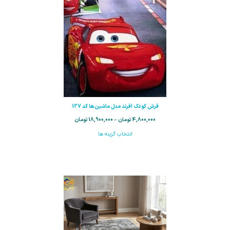
فرش کودک افرند مدل ماشین‌ها کد 127
4,800,000
تومان
–
18,900,000
تومان
انتخاب گزینه ها