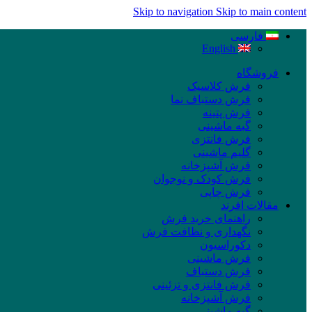
Skip to navigation
Skip to main content
فارسی
English
فروشگاه
فرش کلاسیک
فرش دستباف نما
فرش پتینه
گبه ماشینی
فرش فانتزی
گلیم ماشینی
فرش آشپزخانه
فرش کودک و نوجوان
فرش چاپی
مقالات افرند
راهنمای خرید فرش
نگهداری و نظافت فرش
دکوراسیون
فرش ماشینی
فرش دستباف
فرش فانتزی و تزئینی
فرش آشپزخانه
گبه ماشینی