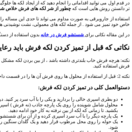
در قدم اول می توانید اقداماتی را انجام دهید که از ایجاد لکه ها جلو
تر دانستن روش هایی است که
چطور از شر لکه های فرش خلاص شو
استفاده از جاروبرقی به صورت مداوم می تواند تا حدی این مساله ر
خاص خود تمیز می شود . از جمله لکه های معمولی، نشت نوشیدنی هایی 
در این مقاله نکاتی برای
شستشو فرش در خانه
بدون استفاده از دست
نکاتی که قبل از تمیز کردن لکه فرش باید رعای
نکته: هرچه فرش خاب بلندتری داشته باشد ، از بین بردن لکه مشکل تر
فرش استفاده کنید.
نکته 2: قبل از استفاده از محلول ها روی فرش آن ها را در قسمت داخلی یا فرشهای دیگر تست کنید تا به بافت و رنگ فرش اسیب نزند.
دستوالعمل کلی در تمیز کردن لکه فرش:
دو بطری اسپری خالی را بردارید و یکی را با آب سرد پر کنید. در ظرف دیگر ،4/1 قاشق چای خوری مایع ظرفشویی مانند صابون ماشین ظرفشویی و ی
محلول شامل شوینده را روی یک پارچه جاذب (نه فرش ) اسپری
بکشید. تا زمانی که لکه از بین نرفته به کار خود ادامه دهید.
یک پارچه دیگر را با آب سرد اسپری کرده و از آن برای شستشوی
یک حوله را روی محل مرطوب قرار دهید و یک گلدان سنگین را ر
شود.