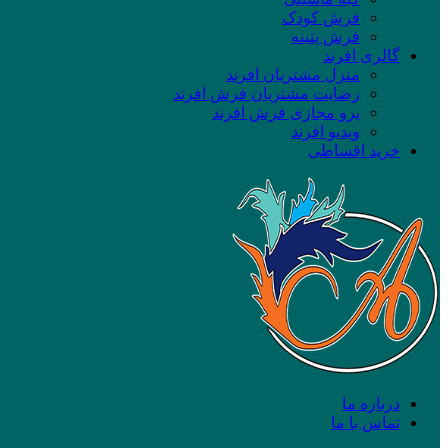
فرش کودک
فرش پتینه
گالری افرند
منزل مشتریان افرند
رضایت مشتریان فرش افرند
پرو مجازی فرش افرند
ویدیو افرند
خرید اقساطی
درباره ما
تماس با ما