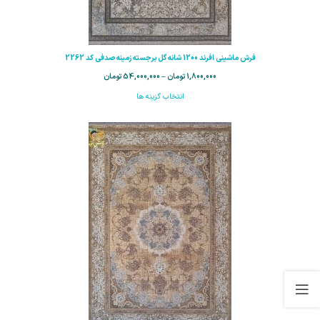
فرش ماشینی افرند 1200 شانه گل برجسته زمینه صدفی کد 2262
1,800,000
تومان
–
54,000,000
تومان
انتخاب گزینه ها