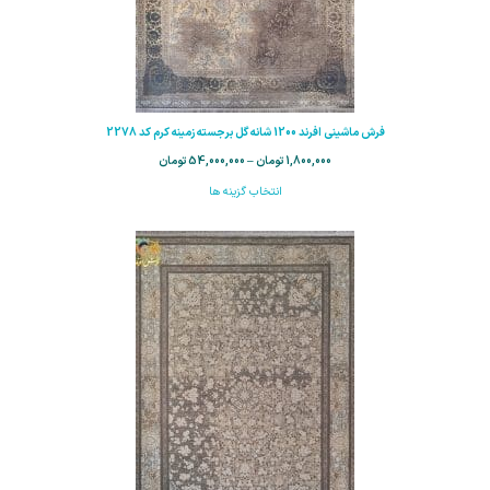
فرش ماشینی افرند 1200 شانه گل برجسته زمینه كرم کد 2278
1,800,000
تومان
–
54,000,000
تومان
انتخاب گزینه ها