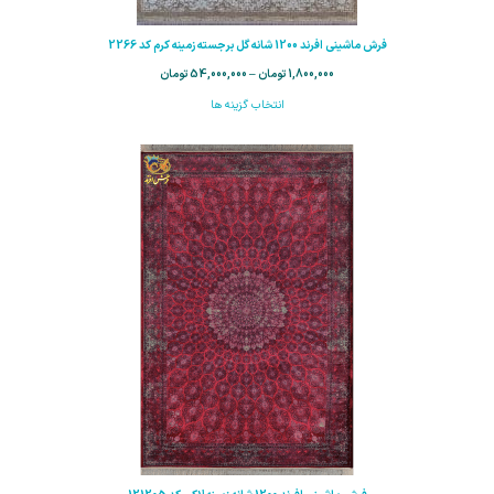
فرش ماشینی افرند 1200 شانه گل برجسته زمینه کرم کد 2266
1,800,000
تومان
–
54,000,000
تومان
انتخاب گزینه ها