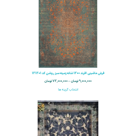
فرش ماشینی افرند 1200 شانه زمینه سبز روشن کد 121201
9,000,000
تومان
–
72,000,000
تومان
انتخاب گزینه ها