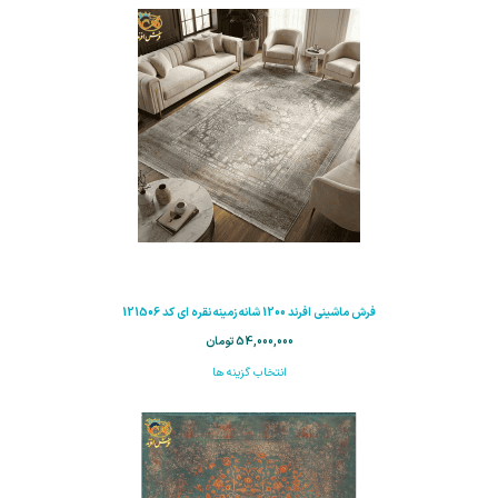
فرش ماشینی افرند 1200 شانه زمینه نقره ای کد 121506
54,000,000
تومان
انتخاب گزینه ها