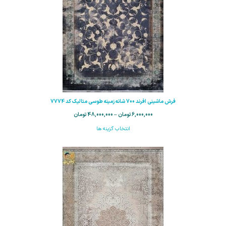
فرش ماشینی افرند 700 شانه زمینه طوسی متالیک کد 7774
6,000,000
تومان
–
48,000,000
تومان
انتخاب گزینه ها