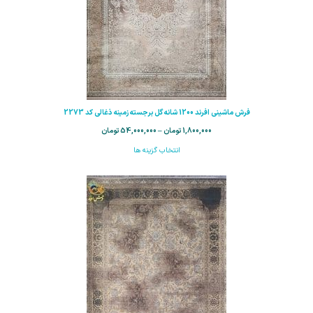
فرش ماشینی افرند 1200 شانه گل برجسته زمینه ذغالی کد 2273
1,800,000
تومان
–
54,000,000
تومان
انتخاب گزینه ها