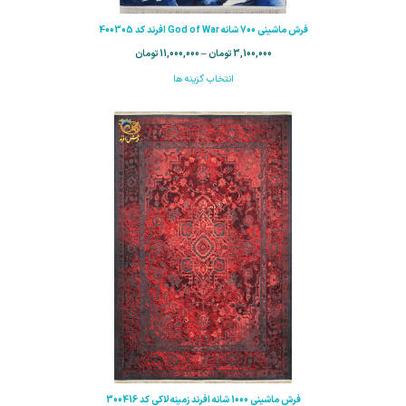
فرش ماشینی 700 شانه God of War افرند کد 400305
3,100,000
تومان
–
11,000,000
تومان
انتخاب گزینه ها
فرش ماشینی 1000 شانه افرند زمینه لاکی كد 300416