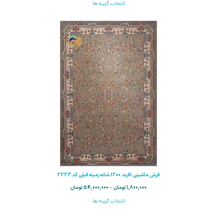
انتخاب گزینه ها
فرش ماشینی افرند 1200 شانه زمینه فیلی کد 2223
1,800,000
تومان
–
54,000,000
تومان
انتخاب گزینه ها