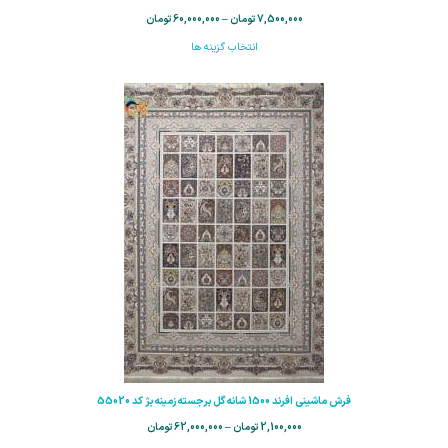
7,500,000
تومان
–
60,000,000
تومان
انتخاب گزینه ها
فرش ماشینی افرند 1500 شانه گل برجسته زمینه بژ کد 55020
2,100,000
تومان
–
62,000,000
تومان