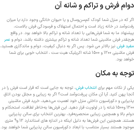
دوام فرش‌ و تراکم و شانه آن
اگر که در منزل شما کودک کم‌سن‌وسال و یا حیوان خانگی وجود دارد؛یا میزان
رفت‌وآمد در خانه زیاد است و احتمال استهلاک و فرسودگی فرش بالاست،
پیشنهاد ما به شما فرش‌هایی با تعداد شانه و تراکم بالا خواهد بود. در واقع
هرچقدر فرش ماشینی شما تعداد شانه و تراکم بیشتری داشته باشد، دوام و
عمر
مفید فرش
نیز بالاتر می شود. پس اگر به دنبال کیفیت، دوام و ماندگاری هستید،
فرش ماشینی 1200 و 1500 شانه اکریلیک هیت ست ، انتخاب خوبی برای شما
خواهد بود.
توجه به مکان
یکی از نکات مهم برای
انتخاب فرش
، توجه به جایی است که قرار است فرش را در
آنجا پهن کنید. آیا آن مکان پررفت‌وآمد است؟ اگر به زیبایی و مجلل بودن اتاق
پذیرایی و دکوراسیون داخلی منزل خود اهمیت می‌دهید، خرید فرش ماشینی
1200 و1500 شانه را در اولویت قرار دهید. این فرش‌‌ها به‌خاطر لطافت، استحکام و
دوام بالا و همچنین زیبایی منحصربه‌فرد، بهترین انتخاب برای سالن پذیرایی
هستند. همچنین این فرش‌ها به دلیل اینکه در اندازه های استاندارد 12 و9 متری
موجود هستند بسیار متناسب با ابعاد دکوراسیون سالن پذیرایی شما خواهند بود.