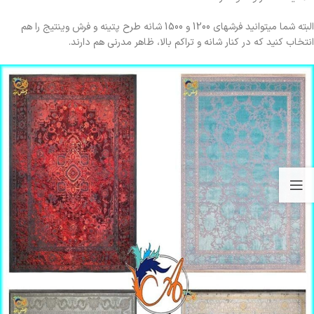
البته شما میتوانید فرشهای 1200 و 1500 شانه طرح پتینه و فرش وینتیج را هم
انتخاب کنید که در کنار شانه و تراکم بالا، ظاهر مدرنی هم دارند.