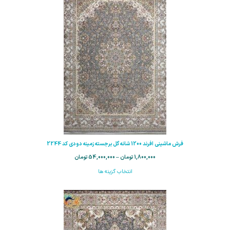
فرش ماشینی افرند 1200 شانه گل برجسته زمینه دودی کد 2244
1,800,000
تومان
–
54,000,000
تومان
انتخاب گزینه ها