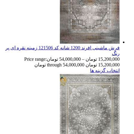
فرش ماشینی افرند 1200 شانه کد 121506 زمینه نقره ای پر
رنگ
15,200,000
تومان
–
54,000,000
تومان
Price range:
15,200,000 تومان through 54,000,000 تومان
انتخاب گزینه ها