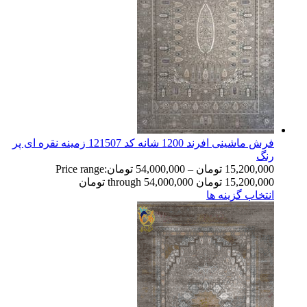
فرش ماشینی افرند 1200 شانه کد 121507 زمینه نقره ای پر
رنگ
15,200,000
تومان
–
54,000,000
تومان
Price range:
15,200,000 تومان through 54,000,000 تومان
انتخاب گزینه ها