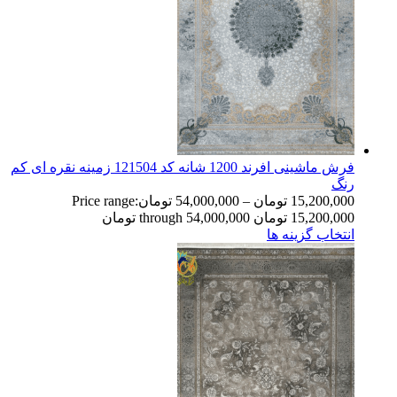
فرش ماشینی افرند 1200 شانه کد 121504 زمینه نقره ای کم
رنگ
15,200,000
تومان
–
54,000,000
تومان
Price range:
15,200,000 تومان through 54,000,000 تومان
انتخاب گزینه ها