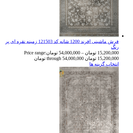
فرش ماشینی افرند 1200 شانه کد 121503 زمینه نقره ای پر
رنگ
15,200,000
تومان
–
54,000,000
تومان
Price range:
15,200,000 تومان through 54,000,000 تومان
انتخاب گزینه ها