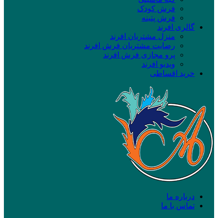
فرش کودک
فرش پتینه
گالری افرند
منزل مشتریان افرند
رضایت مشتریان فرش افرند
پرو مجازی فرش افرند
ویدیو افرند
خرید اقساطی
درباره ما
تماس با ما