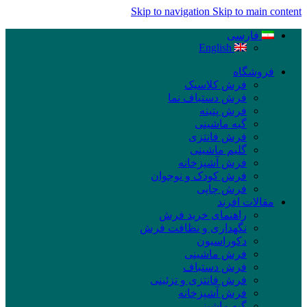
Skip to navigation
Skip to main content
فارسی
English
فروشگاه
فرش کلاسیک
فرش دستباف نما
فرش پتینه
گبه ماشینی
فرش فانتزی
گلیم ماشینی
فرش آشپزخانه
فرش کودک و نوجوان
فرش چاپی
مقالات افرند
راهنمای خرید فرش
نگهداری و نظافت فرش
دکوراسیون
فرش ماشینی
فرش دستباف
فرش فانتزی و تزئینی
فرش آشپزخانه
گبه ماشینی