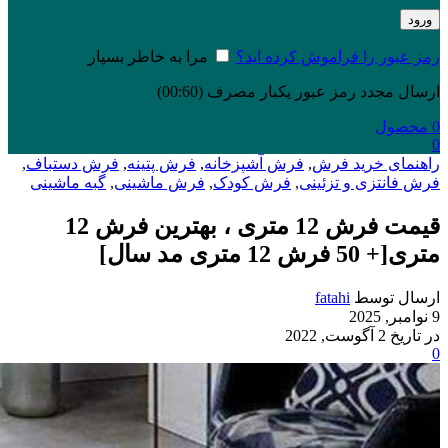
ورود
رمز عبور را فراموش کرده اید؟
مرا به خاطر بسپار
ارسال مجدد رمز عبور یکبار مصرف
(00:
60
)
0
محصول
0
راهنمای خرید فرش
,
فرش آشپزخانه
,
فرش پتینه
,
فرش دستباف
,
فرش فانتزی و تزئینی
,
فرش کودک
,
فرش ماشینی
,
گبه ماشینی
قیمت فرش 12 متری ، بهترین فرش 12
متری[+ 50 فرش 12 متری مد سال]
ارسال توسط
fatahi
9 نوامبر, 2025
در تاریخ 2 آگوست, 2022
0