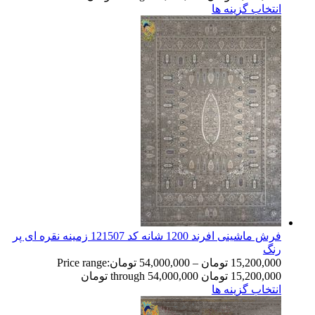
انتخاب گزینه ها
فرش ماشینی افرند 1200 شانه کد 121507 زمینه نقره ای پر
رنگ
15,200,000
تومان
–
54,000,000
تومان
Price range:
15,200,000 تومان through 54,000,000 تومان
انتخاب گزینه ها