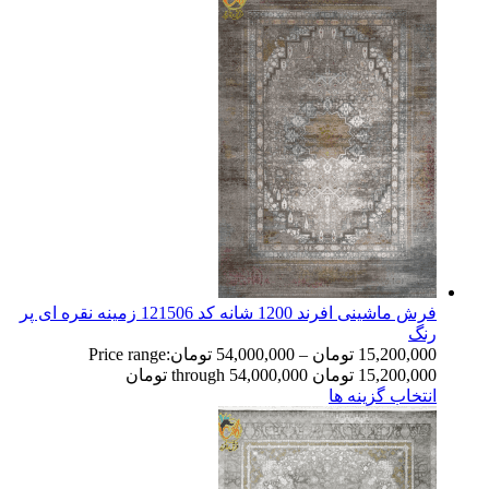
فرش ماشینی افرند 1200 شانه کد 121506 زمینه نقره ای پر
رنگ
15,200,000
تومان
–
54,000,000
تومان
Price range:
15,200,000 تومان through 54,000,000 تومان
انتخاب گزینه ها