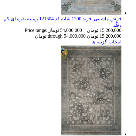
فرش ماشینی افرند 1200 شانه کد 121504 زمینه نقره ای کم
رنگ
15,200,000
تومان
–
54,000,000
تومان
Price range:
15,200,000 تومان through 54,000,000 تومان
انتخاب گزینه ها