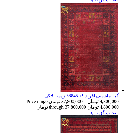
گبه ماشینی افرند کد 56845 زمینه لاکی
4,800,000
تومان
–
37,800,000
تومان
Price range:
4,800,000 تومان through 37,800,000 تومان
انتخاب گزینه ها