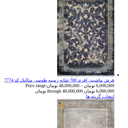
فرش ماشینی افرند 700 شانه زمینه طوسی متالیک کد 7774
6,000,000
تومان
–
48,000,000
تومان
Price range:
6,000,000 تومان through 48,000,000 تومان
انتخاب گزینه ها