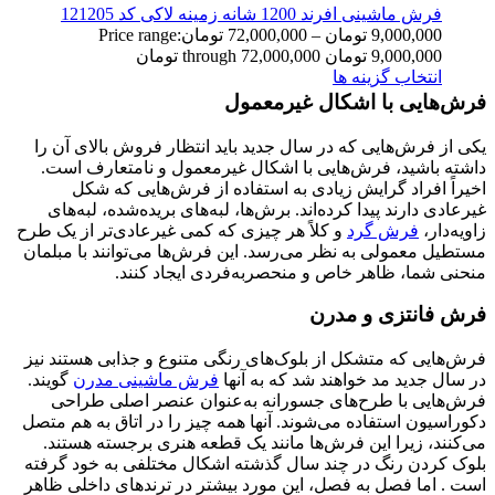
فرش ماشینی افرند 1200 شانه زمینه لاکی کد 121205
9,000,000
تومان
–
72,000,000
تومان
Price range:
9,000,000 تومان through 72,000,000 تومان
انتخاب گزینه ها
فرش‌هایی با اشکال غیرمعمول
یکی از فرش‌هایی که در سال جدید باید انتظار فروش بالای آن را
داشته باشید، فرش‌هایی با اشکال غیرمعمول و نامتعارف است.
اخیراً افراد گرایش زیادی به استفاده از فرش‌هایی که شکل
غیرعادی دارند پیدا کرده‌اند. برش‌ها، لبه‌های بریده‌شده، لبه‌های
زاویه‌دار،
فرش گرد
و کلاً هر چیزی که کمی غیرعادی‌تر از یک طرح
مستطیل معمولی به نظر می‌رسد. این فرش‌ها می‌توانند با مبلمان
منحنی شما، ظاهر خاص و منحصربه‌فردی ایجاد کنند.
فرش‌ فانتزی و مدرن
فرش‌هایی که متشکل از بلوک‌های رنگی متنوع و جذابی هستند نیز
در سال جدید مد خواهند شد که به آنها
فرش ماشینی مدرن
گویند.
فرش‌هایی با طرح‌های جسورانه به‌عنوان عنصر اصلی طراحی
دکوراسیون استفاده می‌شوند. آنها همه چیز را در اتاق به هم متصل
می‌کنند، زیرا این فرش‌ها مانند یک قطعه هنری برجسته هستند.
بلوک کردن رنگ در چند سال گذشته اشکال مختلفی به خود گرفته
است . اما فصل به فصل، این مورد بیشتر در ترِندهای داخلی ظاهر