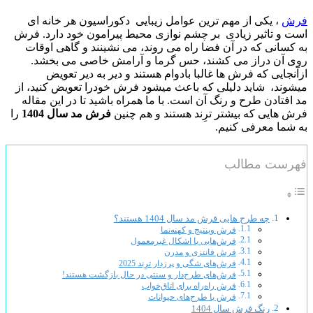
فرش
، یکی از مهم ترین عوامل زیبایی دکوراسیون هر خانه ای
است و تاثیر زیادی بر چشم نوازی محیط پیرامون خود دارد. فرش
به کسانی که در آن فضا راه می روند، می نشینند و گاهی اوقات
روی آن دراز می کشند، حس گرما و آرامش خاصی می بخشد.
ازآنجایی که فرش ها غالبا بادوام هستند و دیر به دیر تعویض
میشوند، شاید دلیلی که باعث میشود فرش خودرا تعویض کنید، از
مد افتادن طرح و رنگ آن است. با ما همراه باشید تا در این مقاله
فرش هایی که بیشتر ترِند هستند و هم چنین
فرش مد سال 1404
را
به شما معرفی کنیم.
فهرست مطالب
چه طرح هایی فرش مد سال 1404 هستند؟
فرش وینتیج و کهنه‌نما
فرش‌هایی با اشکال غیرمعمول
فرش‌ فانتزی و مدرن
فرش‌های شگی و پرز‌دار ترِند 2025
فرش‌های طرح‌دار و سنتی در حال بازگشت هستند!
فرش راه‌راه برای اتاق‌خواب
فرش‌ با طرح‌های حیوانات
رنگ فرش سال 1404