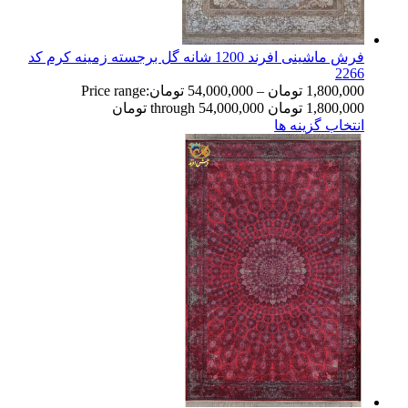
فرش ماشینی افرند 1200 شانه گل برجسته زمینه کرم کد
2266
1,800,000
تومان
–
54,000,000
تومان
Price range:
1,800,000 تومان through 54,000,000 تومان
انتخاب گزینه ها