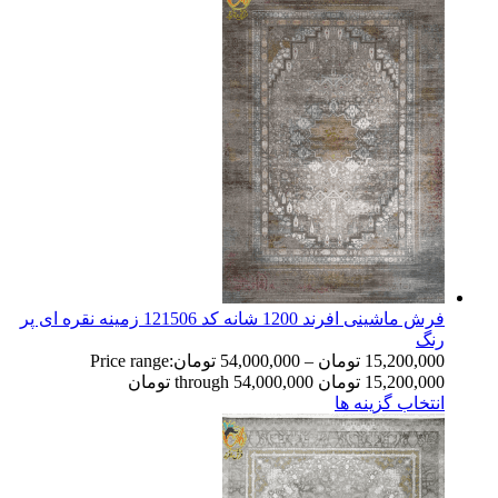
فرش ماشینی افرند 1200 شانه کد 121506 زمینه نقره ای پر
رنگ
15,200,000
تومان
–
54,000,000
تومان
Price range:
15,200,000 تومان through 54,000,000 تومان
انتخاب گزینه ها