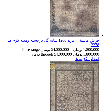
فرش ماشینی افرند 1200 شانه گل برجسته زمینه كرم کد
2278
1,800,000
تومان
–
54,000,000
تومان
Price range:
1,800,000 تومان through 54,000,000 تومان
انتخاب گزینه ها