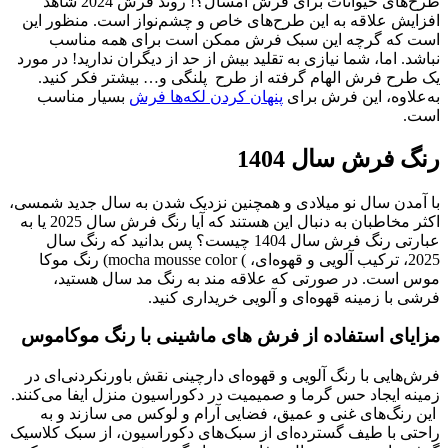
طرح‌های حیوانات برای فرش امسال؟! روند فرش 2024 شاهد
افزایش علاقه به این طرح‌های خاص و چشم‌نواز است. منظور این
است که گرچه این سبک فرش ممکن است برای همه مناسب
نباشد. اما، شما نیازی به تقلید بیش از حد از دیگران ندارید! در مورد
یک طرح فرش الهام گرفته از طرح پلنگی و… بیشتر فکر کنید.
به‌علاوه، این فرش برای
پنهان‌ کردن لکه‌ها فرش
بسیار مناسب
است.
رنگ فرش سال 1404
با آمدن سال نو میلادی و همچنین نزدیک شدن به سال جدید شمسی،
اکثر مخاطبان به دنبال این هستند که آیا رنگ فرش سال 2025 یا به
عبارتی رنگ فرش سال 1404 چیست؟ پس بدانید که رنگ سال
2025، ترکیب آلویی و قهوه‌ای، ) mocha mousse color) رنگ موکا
موس است. در صورتی که علاقه مند به رنگ مد سال هستید،
فرشی با زمینه قهوه‌ای و آلویی خریداری کنید.
مزایای استفاده از فرش های ماشینی با رنگ موکاموس
فرش‌هایی با رنگ آلویی و قهوه‌ای دارچینی نقش باورنکردنی‌ای در
زمینه ایجاد حس گرما و صمیمیت در دکوراسیون منزل ایفا می‌کنند.
این رنگ‌های غنی و عمیق، فضایی آرام و لوکس می سازند و به
راحتی با طیف گسترده‌ای از سبک‌های دکوراسیون، از سبک کلاسیک