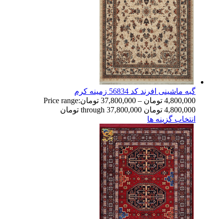
گبه ماشینی افرند کد 56834 زمینه کرم
4,800,000
تومان
–
37,800,000
تومان
Price range:
4,800,000 تومان through 37,800,000 تومان
انتخاب گزینه ها