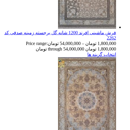
فرش ماشینی افرند 1200 شانه گل برجسته زمینه صدفی کد
2262
1,800,000
تومان
–
54,000,000
تومان
Price range:
1,800,000 تومان through 54,000,000 تومان
انتخاب گزینه ها