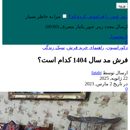
ورود
رمز عبور را فراموش کرده اید؟
مرا به خاطر بسپار
ارسال مجدد رمز عبور یکبار مصرف
(00:
60
)
0
محصول
0
دکوراسیون
,
راهنمای خرید فرش
,
سبک زندگی
فرش مد سال 1404 کدام است؟
ارسال توسط
fatahi
22 ژانویه, 2025
در تاریخ 2 مارس, 2023
0