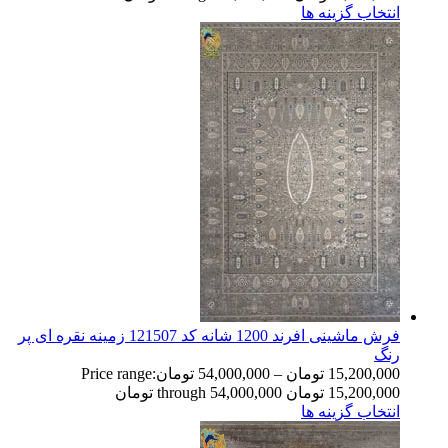
انتخاب گزینه ها
فرش ماشینی افرند 1200 شانه کد 121507 زمینه نقره ای پر
رنگ
15,200,000
تومان
–
54,000,000
تومان
Price range:
15,200,000 تومان through 54,000,000 تومان
انتخاب گزینه ها