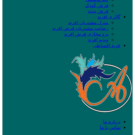
فرش کودک
فرش پتینه
گالری افرند
منزل مشتریان افرند
رضایت مشتریان فرش افرند
پرو مجازی فرش افرند
ویدیو افرند
خرید اقساطی
درباره ما
تماس با ما