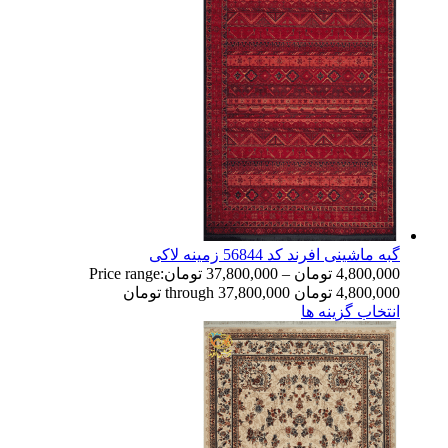
گبه ماشینی افرند کد 56844 زمینه لاکی
4,800,000
تومان
–
37,800,000
تومان
Price range:
4,800,000 تومان through 37,800,000 تومان
انتخاب گزینه ها