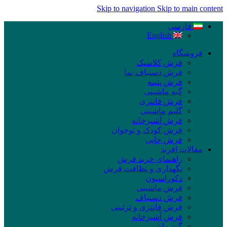
Skip to navigation
Skip to main content
فارسی
English
فروشگاه
فرش کلاسیک
فرش دستباف نما
فرش پتینه
گبه ماشینی
فرش فانتزی
گلیم ماشینی
فرش آشپزخانه
فرش کودک و نوجوان
فرش چاپی
مقالات افرند
راهنمای خرید فرش
نگهداری و نظافت فرش
دکوراسیون
فرش ماشینی
فرش دستباف
فرش فانتزی و تزئینی
فرش آشپزخانه
گبه ماشینی