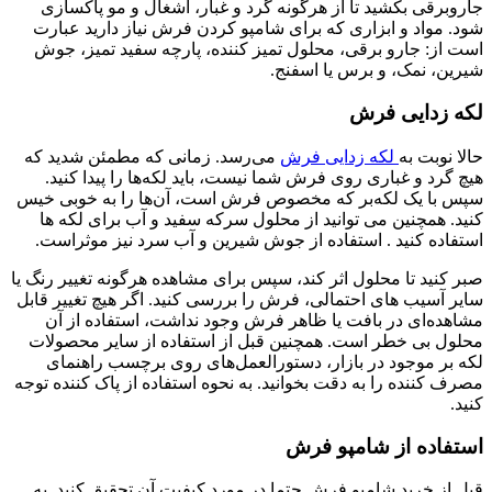
جاروبرقی بکشید تا از هرگونه گرد و غبار، آشغال و مو پاکسازی
شود. مواد و ابزاری که برای شامپو کردن فرش نیاز دارید عبارت
است از: جارو برقی، محلول تمیز کننده، پارچه سفید تمیز، جوش
شیرین، نمک، و برس یا اسفنج.
لکه زدایی فرش
حالا نوبت به
لکه زدایی فرش
می‌رسد. زمانی که مطمئن شدید که
هیچ گرد و غباری روی فرش شما نیست، باید لکه‌ها را پیدا کنید.
سپس با یک لکه‌بر که مخصوص فرش است، آن‌ها را به خوبی خیس
کنید. همچنین می توانید از محلول سرکه سفید و آب برای لکه ها
استفاده کنید . استفاده از جوش شیرین و آب سرد نیز موثراست.
صبر کنید تا محلول اثر کند، سپس برای مشاهده هرگونه تغییر رنگ یا
سایر آسیب های احتمالی، فرش را بررسی کنید. اگر هیچ تغییر قابل
مشاهده‌ای در بافت یا ظاهر فرش وجود نداشت، استفاده از آن
محلول بی خطر است. همچنین قبل از استفاده از سایر محصولات
لکه بر موجود در بازار، دستورالعمل‌های روی برچسب راهنمای
مصرف کننده را به دقت بخوانید. به نحوه استفاده از پاک کننده توجه
کنید.
استفاده از شامپو فرش
قبل از خرید شامپو فرش حتما در مورد کیفیت آن تحقیق کنید. به