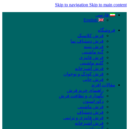
Skip to navigation
Skip to main content
فارسی
English
فروشگاه
فرش کلاسیک
فرش دستباف نما
فرش پتینه
گبه ماشینی
فرش فانتزی
گلیم ماشینی
فرش آشپزخانه
فرش کودک و نوجوان
فرش چاپی
مقالات افرند
راهنمای خرید فرش
نگهداری و نظافت فرش
دکوراسیون
فرش ماشینی
فرش دستباف
فرش فانتزی و تزئینی
فرش آشپزخانه
گبه ماشینی