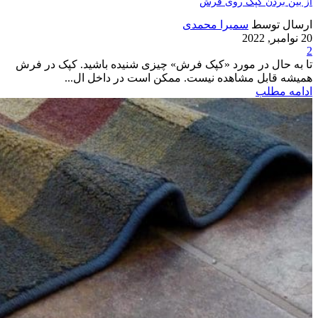
از بین بردن کپک روی فرش
ارسال توسط
سمیرا محمدی
20 نوامبر, 2022
2
تا به حال در مورد «کپک فرش» چیزی شنیده باشید. کپک در فرش
همیشه قابل مشاهده نیست. ممکن است در داخل ال...
ادامه مطلب