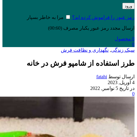
ورود
رمز عبور را فراموش کرده اید؟
مرا به خاطر بسپار
ارسال مجدد رمز عبور یکبار مصرف
(00:
60
)
0
محصول
0
سبک زندگی
,
نگهداری و نظافت فرش
طرز استفاده از شامپو فرش در خانه
ارسال توسط
fatahi
4 آوریل, 2023
در تاریخ 5 نوامبر, 2022
0