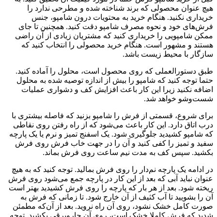
هیچ عنوان محصولی که برند شناخته شده و مطرحی ندارد را
خریداری نکنید. هنگام خرید به محتویات درون شامپو، جنس
فرش‌های خود و نحوه مصرف شامپو دقت کنید. همچنین تا جای
ممکن شامپویی را خریداری کنید که مشتریان زیادی از آن راضی
هستند و مشهور است. هنگام خرید محصولی را انتخاب کنید که
سازگار با محیط زیست باشد.
طبق دستورالعملی که روی محصول است، محلول را آماده کنید.
حتما توجه کنید که شامپو را بیش از اندازه توصیه شده به محلول
اضافه نکنید زیرا این کار باعث افزایش کف و دشواری عملیات
شست‌و‌شو خواهد شد.
برای شروع، قسمتی از فرش را شامپو بزنید که فاصله بیشتری با
درب اتاق دارد. این کار باعث می‌شود که از راه رفتن روی نقاطی
که شامپو کشیدید جلوگیری شود. یک اسفنج تمیز و نرم یا یک پارچه
سفید و تمیز را کفی کنید و آن را در جهت خاب فرش روی فرش
بکشید. سپس کف به مدت نیم ساعت روی فرش بماند.
در ادامه یک پارچه نم‌دار را روی فرش بمالید. توجه کنید که به هیچ
عنوان نباید آبی که بعد از این کار در پارچه جمع می‌شود روی فرش
ریخته شود. بعد از هر بار که پارچه را روی فرش کشیدید بهتر است
آن را بشویید تا آب کثیف از آن خارج شود. تا زمانی که فرش به
صورت کامل خشک نشود، روی آن راه نروید. بعد از آن‌که مطمئن
شدید که فرش کاملا خشک است، روی آن جاروبرقی بکشید. توجه