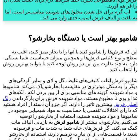
را فراهم آورید.
آب گرم برای حل شدن محلول‌های شوینده مناسب‌تر است، اما
به بافت و الیاف فرش آسیب جدی وارد می کند.
شامپو بهتر است یا دستگاه بخارشو؟
این که فرش‌ها را شامپو کنید یا آنها را با بخار تمیز کنید، اغلب به
سطح و نوع کثیفی فرش‌ها و همچنین میزان حساسیت شما بستگی
دارد. به چند تفاوت بین این دو روش توجه کنید تا بتوانید بهترین روش
را انتخاب کنید.
شامپو فرش اغلب کثیفی‌های غلیظ، گل و لای و سایر آلودگی‌های
دیگر را به شکل موثرتری در مقایسه با بخارشو پاک می‌کند. شامپوها
و مواد شوینده گزینه‌ های مناسبی برای از بین بردن لکه ، لکه‌های
غذا و بوی نا مطبوع هستند. مواد شوینده فرش برای بازگرداندن
رنگ
اصلی فرش
بیشترین تاثیر را دارند. اگر جزو آن دسته از افراد هستید
که دارای اختلالات تنفسی یا حساسیت به مواد شیمیایی موجود در
شامپوها و مواد شوینده هستید، استفاده از بخارشو را توصیه
می‌کنیم. بخارشوی، بیشتر از
شامپو فرش
به بازیابی الیاف مات
کمک می‌کند. اگر فرش‌های خانه شما به شدت مات و فرسوده
شدند یا قسمت‌هایی از آن نیاز به ترمیم دارند، استفاده از بخارشو
می‌تواند بهترین راه حل باشد. آب گرم اغلب در از بین بردن کپک در