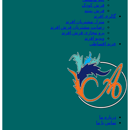
فرش کودک
فرش پتینه
گالری افرند
منزل مشتریان افرند
رضایت مشتریان فرش افرند
پرو مجازی فرش افرند
ویدیو افرند
خرید اقساطی
درباره ما
تماس با ما