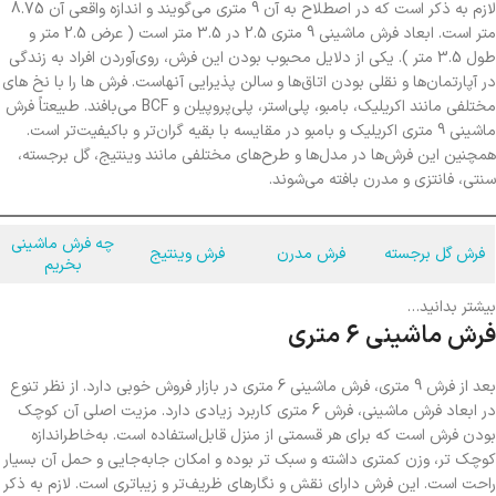
لازم به ذکر است که در اصطلاح به آن 9 متری می‌گویند و اندازه واقعی آن 8.75
متر است. ابعاد فرش ماشینی 9 متری 2.5 در 3.5 متر است ( عرض 2.5 متر و
طول 3.5 متر ). یکی از دلایل محبوب بودن این فرش، روی‌آوردن افراد به زندگی
در آپارتمان‌ها و نقلی بودن اتاق‌ها و سالن پذیرایی آنهاست. فرش ها را با نخ های
مختلفی مانند اکریلیک، بامبو، پلی‌استر، پلی‌پروپیلن و BCF می‌بافند. طبیعتاً فرش
ماشینی 9 متری اکریلیک و بامبو در مقایسه با بقیه گران‌تر و باکیفیت‌تر است.
همچنین این فرش‌ها در مدل‌ها و طرح‌های مختلفی مانند وینتیج، گل برجسته،
سنتی، فانتزی و مدرن بافته می‌شوند.
چه فرش ماشینی
فرش گل برجسته
فرش مدرن
فرش وینتیج
بخریم
بیشتر بدانید…
فرش ماشینی 6 متری
بعد از فرش 9 متری، فرش ماشینی 6 متری در بازار فروش خوبی دارد. از نظر تنوع
در ابعاد فرش ماشینی، فرش 6 متری کاربرد زیادی دارد. مزیت اصلی آن کوچک
بودن فرش است که برای هر قسمتی از منزل قابل‌استفاده است. به‌خاطراندازه
کوچک تر، وزن کمتری داشته و سبک تر بوده و امکان جا‌به‌جایی و حمل آن بسیار
راحت است. این فرش دارای نقش و نگارهای ظریف‌تر و زیباتری است. لازم به ذکر