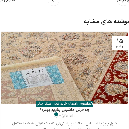
جدیدتر
قدیمی تر
نوشته های مشابه
15
نوامبر
دکوراسیون
,
راهنمای خرید فرش
,
سبک زندگی
چه فرش ماشینی بخریم بهتره؟
0
fatahi
هیچ چیز با احساس لطافت و راحتی‌ای که یک فرش به شما منتقل