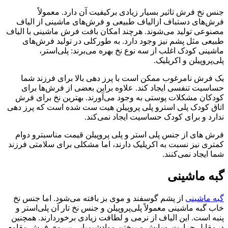
جنس نخ فرش تاثیر بسیار زیادی برکیفیت آن دارد. معمولاً
فرش‌های دستباف ازالیاف طبیعی و فرش‌های ماشینی از الیاف
مصنوعی تولید می‌شوند. هرچند امکان بافت فرش ماشینی با الیاف
طبیعی مثل پشم نیز وجود دارد. به طورکلی در تولید فرش‌های
ماشینی کودک اغلب از سه نوع نخ بهره می‌برند: پلی‌استر،
پلی‌پروپیلن و اکریلیک.
یک فرش نامرغوب ممکن است با پرز دهی بالا برای فرزند شما
حساسیت تنفسی ایجاد کند. علاوه براین بعضی از فرش‌ها‌ برای
کودکان مشکلات پوستی به وجود می‌آورند. بهترین نخ برای فرش
اتاق کودک پلی استرو پلی پروپیلن هیت ست شده است که پرز دهی
ندارد و برای کودک حساسیت ایجاد نمی‌کند.
فرش های از جنس پلی استر و پلی پروپیلن قیمت مناسبترو دوام
کمتری نیز نسبت به اکریلیک دارند، اما مشکلی برای سلامتی فرزند
شما ایجاد نمی‌کنند.
گبه ماشینی
گبه ماشینی
از پشم گوسفند و موی بز بافته می‌شود. اما جنس نخ
خاب گبه ماشینی معمولاً پلی‌پروپیلن و جنس نخ تار آن پلی‌استر و
پنبه است. این الیاف از نرمی و لطافت زیادی برخوردارند. همچنین
درمقابل حرارت، سایش و ریختن موادشیمیایی برروی فرش مقاوم