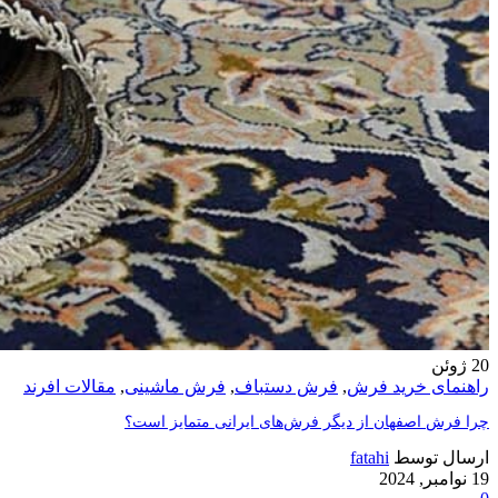
20
ژوئن
راهنمای خرید فرش
,
فرش دستباف
,
فرش ماشینی
,
مقالات افرند
چرا فرش اصفهان از دیگر فرش‌های ایرانی متمایز است؟
ارسال توسط
fatahi
19 نوامبر, 2024