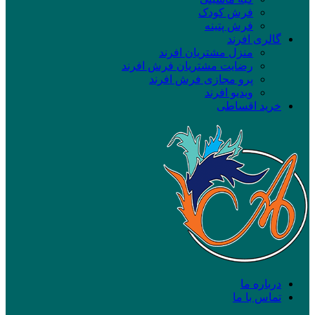
فرش کودک
فرش پتینه
گالری افرند
منزل مشتریان افرند
رضایت مشتریان فرش افرند
پرو مجازی فرش افرند
ویدیو افرند
خرید اقساطی
درباره ما
تماس با ما