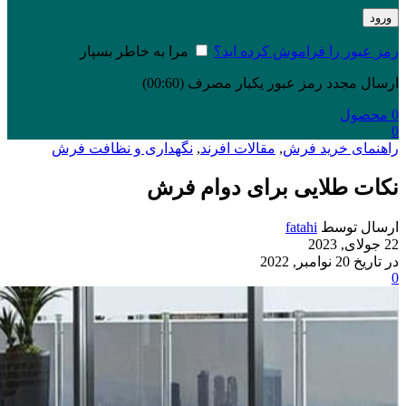
ورود
رمز عبور را فراموش کرده اید؟
مرا به خاطر بسپار
ارسال مجدد رمز عبور یکبار مصرف
(00:
60
)
0
محصول
0
راهنمای خرید فرش
,
مقالات افرند
,
نگهداری و نظافت فرش
نکات طلایی برای دوام فرش
ارسال توسط
fatahi
22 جولای, 2023
در تاریخ 20 نوامبر, 2022
0