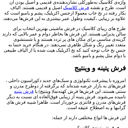
واژه‌ی کلاسیک به‌طورکلی نشان‌دهنده‌ی قدیمی و اصیل ‌بودن آن
است. طرح و نقشه
فرش کلاسیک
اصیل و قدیمی هستند. الیاف
بکار رفته در نخ خاب معمولا ازجنس اکریلیک، پشم و بامبو است که
علاوه بر زیبایی ،کیفیت وطول عمر بیشتری به این فرش‌ها می‌دهند.
طرح های زیبای کلاسیک در فرش ماشینی بهترین انتخاب برای
سالن پذیرایی هستند. این فرش ها بخاطر دوام و عمر بالایی که دارند
گزینه‌ی مناسبی برای مکان های پر تردد هستند و با شستشوی
متعدد تغییر رنگ و شکل ظاهری نمی‌دهند. در هنگام خرید حتما به
جنس نخ خاب توجه کنید که نخ اکریلیک هیت شده یا از الیاف طبیعی
با دوام مثل پشم و بامبو باشد.
فرش پتینه و وینتیج
امروزه با پیشرفت تکنولوژی و سبک‌های جدید دکوراسیون داخلی ،
فرش‌های به بازار عرضه شده‌اند که برگرفته از دوطرح مدرن و
سنتی هستند. این فرش‌ها فرش کهنه‌نما( وینتیج) یا
فرش پتینه
نامیده ‌می‌شوند. فرش پتینه از زیبایی فوق‌العاده ‌ای نسبت به دیگر
فرش‌های مدرن و فانتزی برخوردار است. ظاهرا شبیه فرش های
گرانبها و به اصطلاح عتیقه است.
این فرش ها انواع مختلفی دارند از جمله:
فرش پتینه‌ی کلاسیک