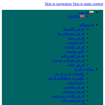
Skip to navigation
Skip to main content
فارسی
English
فروشگاه
فرش کلاسیک
فرش دستباف نما
فرش پتینه
گبه ماشینی
فرش فانتزی
گلیم ماشینی
فرش آشپزخانه
فرش کودک و نوجوان
فرش چاپی
مقالات افرند
راهنمای خرید فرش
نگهداری و نظافت فرش
دکوراسیون
فرش ماشینی
فرش دستباف
فرش فانتزی و تزئینی
فرش آشپزخانه
گبه ماشینی