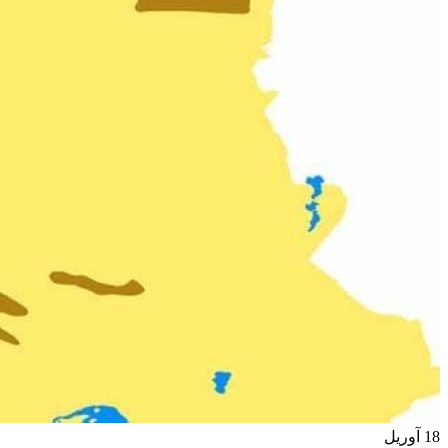
18
آوریل