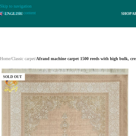
Skip to navigation
Skip to main content
ENGLISH
SHOP
A
Home
/
Classic carpet
/
Afrand machine carpet 1500 reeds with high bulk, cre
SOLD OUT