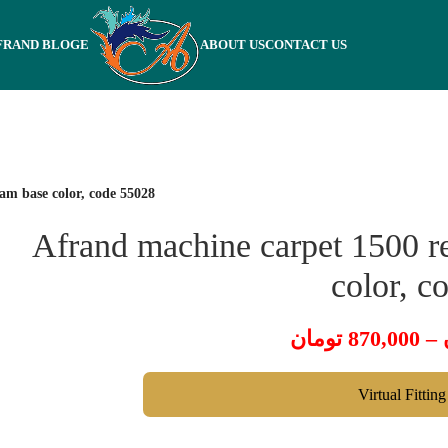
FRAND BLOGE
ABOUT US
CONTACT US
am base color, code 55028
Afrand machine carpet 1500 re
color, c
تومان
870,000
–
Virtual Fittin