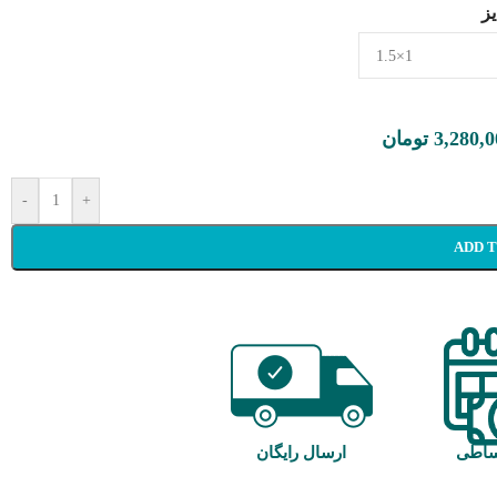
ز
تومان
3,280,0
-
+
ADD 
ساطی
ارسال رایگان