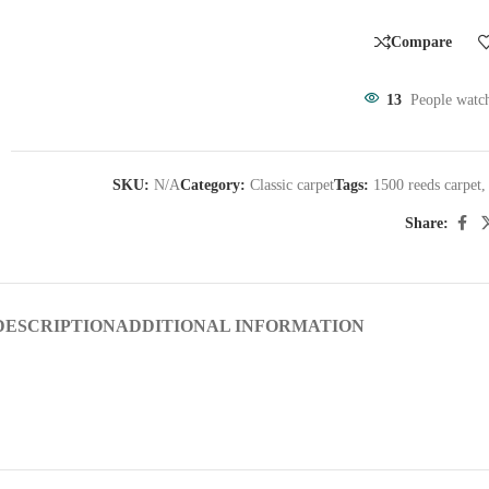
Compare
13
People watch
SKU:
N/A
Category:
Classic carpet
Tags:
1500 reeds carpet
,
Share:
DESCRIPTION
ADDITIONAL INFORMATION