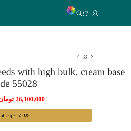
eds with high bulk, cream base
ode 55028
تومان
26,100,000
g of carpet 55028