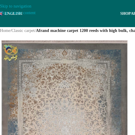
Skip to navigation
Skip to main content
ENGLISH
SHOP
A
Home
/
Classic carpet
/
Afrand machine carpet 1200 reeds with high bulk, cha