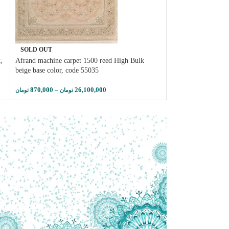
SOLD OUT
SOLD OUT
,
Afrand machine carpet 1500 reed High Bulk
Afrand machine car
beige base color, code 55035
bulk, gray base col
870,000
–
26,100,000
870,000
–
تومان
تومان
تومان
تومان