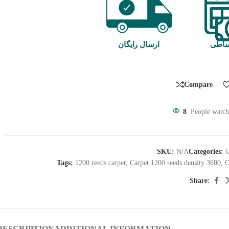
ساطی
ارسال رایگان
Compare
8
People watch
SKU:
N/A
Categories:
C
Tags:
1200 reeds carpet
,
Carpet 1200 reeds density 3600
,
C
Share:
DESCRIPTION
ADDITIONAL INFORMATION