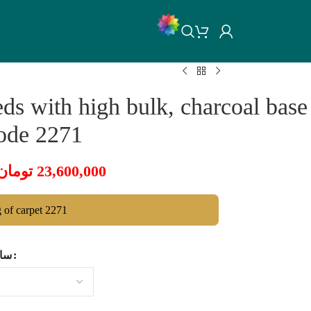
ds with high bulk, charcoal base
code 2271
تومان
23,600,000
g of carpet 2271
سای