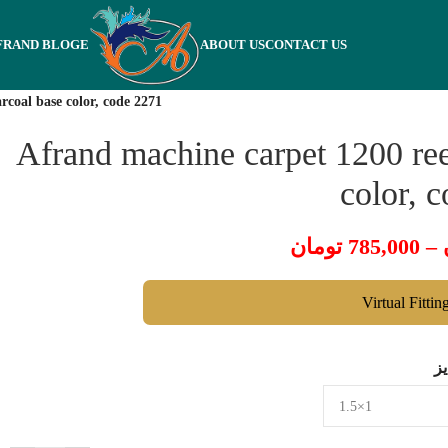
FRAND BLOGE
ABOUT US
CONTACT US
rcoal base color, code 2271
Afrand machine carpet 1200 ree
color, 
تومان
785,000
–
Virtual Fittin
ز