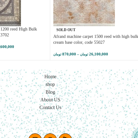
 1200 reed High Bulk
SOLD OUT
 23702
Afrand machine carpet 1500 reed with high bulk
cream base color, code 55027
,600,000
870,000
–
26,100,000
تومان
تومان
Home
shop
Blog
About US
Contact Us