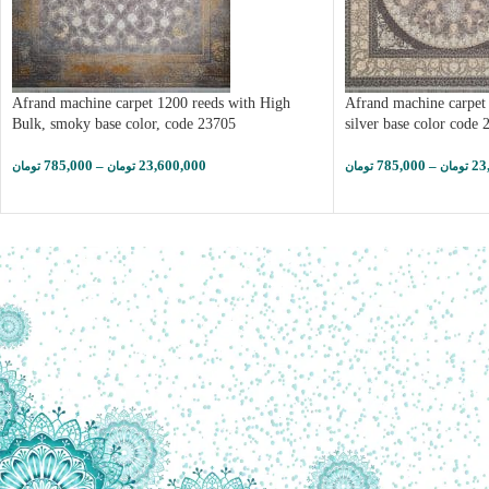
Afrand machine carpet 1200 reeds with High
Afrand machine carpet
Bulk, smoky base color, code 23705
silver base color code
785,000
–
23,600,000
785,000
–
23
تومان
تومان
تومان
تومان