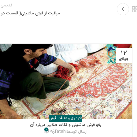
قدیمی ت
مراقبت از فرش ماشینی( قسمت دوم
12
جولای
نگهداری و نظافت فرش
رفو فرش ماشینی و نکات طلایی درباره آن
0
ارسال توسط
fatahi