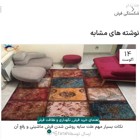
جدیدتر
شکستگی فرش
نوشته های مشابه
14
آگوست
راهنمای خرید فرش
,
نگهداری و نظافت فرش
نکات بسیار مهم علت سایه روشن شدن فرش ماشینی و رفع آن
0
ارسال توسط
fatahi