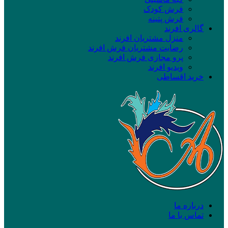
فرش کودک
فرش پتینه
گالری افرند
منزل مشتریان افرند
رضایت مشتریان فرش افرند
پرو مجازی فرش افرند
ویدیو افرند
خرید اقساطی
درباره ما
تماس با ما