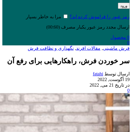
ورود
رمز عبور را فراموش کرده اید؟
مرا به خاطر بسپار
ارسال مجدد رمز عبور یکبار مصرف
(00:
60
)
0
محصول
0
فرش ماشینی
,
مقالات افرند
,
نگهداری و نظافت فرش
سر خوردن فرش، راهکارهایی برای رفع آن
ارسال توسط
fatahi
19 آگوست, 2022
در تاریخ 21 می, 2022
0