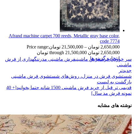
Afrand machine carpet 700 reeds, Metallic gray base color,
code 7774
2,650,000
تومان
–
21,500,000
تومان
Price range:
2,650,000 تومان through 21,500,000 تومان
انتخاب گزینه ها
سر خوردن فرش
فرش ماشینی
فرش ماشینی مدرن
نگهداری از فرش
ماشینی
جدیدتر
شستشوی فرش در منزل، روش‌های شستشوی فرش ماشینی
بازگشت به لیست
قدیمی تر
قبل از خرید فرش ماشینی 1500 شانه حتما بخوانید[+ 40
نمونه فرش مد سال]
نوشته های مشابه