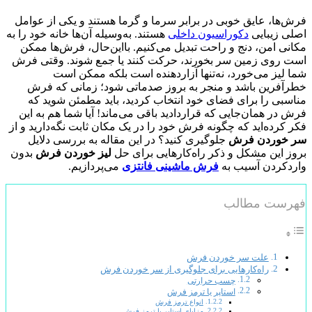
فرش‌ها، عایق خوبی در برابر سرما و گرما هستند و یکی از عوامل
اصلی زیبایی
دکوراسیون داخلی
هستند. به‌وسیله آن‌ها خانه خود را به
مکانی امن، دنج و راحت تبدیل می‌کنیم. بااین‌حال، فرش‌ها ممکن
است روی زمین سر بخورند، حرکت کنند یا جمع شوند. وقتی فرش
شما لیز می‌خورد، نه‌تنها آزاردهنده است بلکه ممکن است
خطرآفرین باشد و منجر به بروز صدماتی شود؛ زمانی که فرش
مناسبی را برای فضای خود انتخاب کردید، باید مطمئن شوید که
فرش در همان‌جایی که قراردادید باقی می‌ماند! آیا شما هم به این
فکر کرده‌اید که چگونه فرش خود را در یک مکان ثابت نگه‌دارید و از
سر خوردن فرش
جلوگیری کنید؟ در این مقاله به بررسی دلایل
بروز این مشکل و ذکر راه‌کارهایی برای حل
لیز خوردن فرش
بدون
واردکردن آسیب به
فرش ماشینی فانتزی
می‌پردازیم.
فهرست مطالب
علت سر خوردن فرش
راه‌کارهایی برای جلوگیری از سر خوردن فرش
چسب حرارتی
استاپر یا ترمز فرش
انواع ترمز فرش
مزایای استاپر یا ترمز فرش