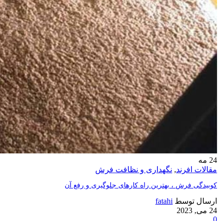
24
مه
مقالات افرند
,
نگهداری و نظافت فرش
کوبیدگی فرش ، بهترین راه کارهای جلوگیری و رفع آن
ارسال توسط
fatahi
24 می, 2023
0