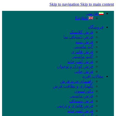
Skip to navigation
Skip to main content
فارسی
English
فروشگاه
فرش کلاسیک
فرش دستباف نما
فرش پتینه
گبه ماشینی
فرش فانتزی
گلیم ماشینی
فرش آشپزخانه
فرش کودک و نوجوان
فرش چاپی
مقالات افرند
راهنمای خرید فرش
نگهداری و نظافت فرش
دکوراسیون
فرش ماشینی
فرش دستباف
فرش فانتزی و تزئینی
فرش آشپزخانه
گبه ماشینی