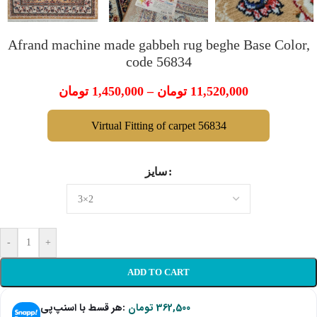
Afrand machine made gabbeh rug beghe Base Color,
code 56834
تومان
1,450,000
–
تومان
11,520,000
Virtual Fitting of carpet 56834
سایز
-
+
ADD TO CART
هر قسط با اسنپ‌پی:
تومان
362,500