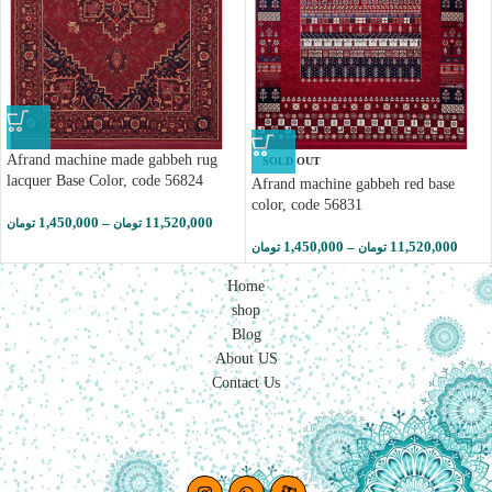
Afrand machine made gabbeh rug
SOLD OUT
lacquer Base Color, code 56824
Afrand machine gabbeh red base
color, code 56831
1,450,000
–
11,520,000
تومان
تومان
1,450,000
–
11,520,000
تومان
تومان
Home
shop
Blog
About US
Contact Us