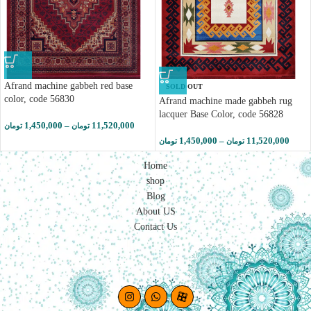
Afrand machine gabbeh red base
SOLD OUT
color, code 56830
Afrand machine made gabbeh rug
lacquer Base Color, code 56828
1,450,000
–
11,520,000
تومان
تومان
1,450,000
–
11,520,000
تومان
تومان
Home
shop
Blog
About US
Contact Us