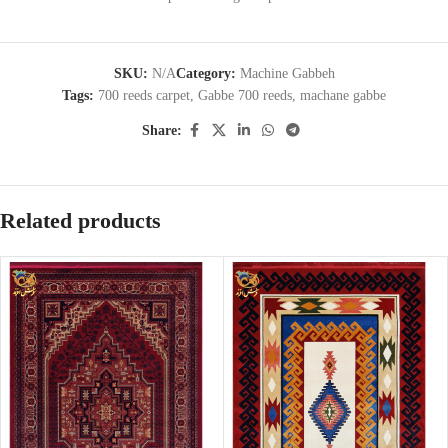
SKU:
N/A
Category:
Machine Gabbeh
Tags:
700 reeds carpet
,
Gabbe 700 reeds
,
machane gabbe
Share:
Related products