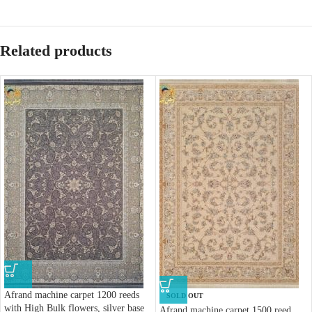
Related products
Afrand machine carpet 1200 reeds
SOLD OUT
with High Bulk flowers, silver base
Afrand machine carpet 1500 reed