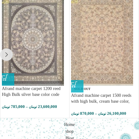
Afrand machine carpet 1200 reed
SOLD OUT
High Bulk silver base color code
Afrand machine carpet 1500 reeds
23702
with high bulk, cream base color,
785,000
–
23,600,000
code 55036
تومان
تومان
870,000
–
26,100,000
تومان
تومان
Home
shop
Blog