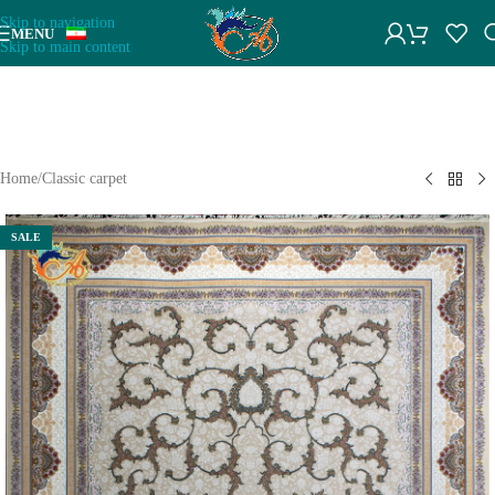
Skip to navigation
پشتیبانی سایت افرند
MENU
Skip to main content
+1
سلام، آماده پاسخگویی به سوالات شما هستیم! در صورت ناموجود بودن
فرش‌ها با ما تماس بگیرید. مجموعه فرش افرند امکان بافت مجدد از
Home
/
Classic carpet
طرح فرش‌ها را دارد. در صورت آفلاین بودن، میتوانید با شماره
09134197610 در تمامی پیام رسان‌ها پیام بدید یا تماس بگیرید
SALE