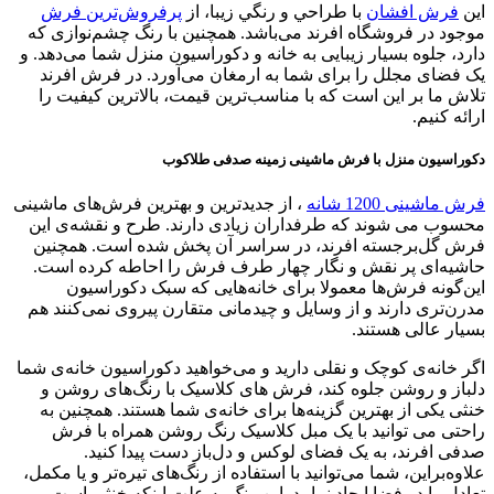
اين
فرش افشان
با طراحي و رنگي زیبا، از
پرفروش‌ترین فرش‌
موجود در فروشگاه افرند می‌باشد. همچنین با رنگ چشم‌نوازی که
دارد، جلوه بسیار زیبایی به خانه و دکوراسیون منزل شما می‌دهد. و
یک فضای مجلل را برای شما به ارمغان می‌آورد. در فرش افرند
تلاش ما بر این است که با مناسب‌ترین قیمت، بالاترین کیفیت را
ارائه کنیم.
دکوراسیون منزل با فرش ماشینی زمینه صدفی طلاکوب
فرش ماشینی 1200 شانه
، از جدیدترین و بهترین فرش‌های ماشینی
محسوب می شوند که طرفداران زیادی دارند. طرح و نقشه‌ی این
فرش گل‌برجسته افرند، در سراسر آن پخش شده است. همچنین
حاشيه‌ای پر نقش و نگار چهار طرف فرش را احاطه کرده است.
این‌گونه فرش‌ها معمولا برای خانه‌هایی که سبک دکوراسیون
مدرن‌تری دارند و از وسایل و چیدمانی متقارن پیروی نمی‌کنند هم
بسیار عالی هستند.
اگر خانه‌ی کوچک و نقلی دارید و می‌خواهید دکوراسیون خانه‌ی شما
دلباز و روشن جلوه کند، فرش های کلاسیک با رنگ‌های روشن و
خنثی یکی از بهترین گزینه‌ها برای خانه‌ی شما هستند. همچنین به
راحتی می توانید با یک مبل کلاسیک رنگ روشن همراه با فرش
صدفی افرند، به یک فضای لوکس و دل‌باز دست پیدا کنید.
علاوه‌بر‌این، شما می‌توانید با استفاده از رنگ‌‌های تیره‌تر و یا مکمل،
تعادل را در فضا ایجاد نمایید. این رنگ به علت اینکه خنثی است می