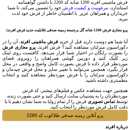
فرش ماشینی افرند 1200 شانه کد 2260 با داشتن گواهینامه
استاندارد،
مرغوبیت و کیفیت فرش
خود را تضمبن می‌کند، تا شما
خریداران و همراهان عزیز با اطمینان خاطر از فرش خود لذت
ببرید.
پرو مجازی فرش 1200 شانه گل برجسته زمینه صدفی (قابلیت جدید فرش افرند)
آیا شما هم دوست دارید قبل از خرید
فرش ماشینی افرند
، آن را در
دکوراسیون منزلتان مشاهده کنید؟ فرش افرند،
پرو مجازی فرش
را بصورت رایگان در اختیار شما قرار می‌دهد. کافیست روی لینک
زیر کلیک کنید و دوربین گوشی همراهتان را روبروی فضای
موردنظر قرار داده تا فرش بصورت کامل واضح و واقعی در محل
قرار بگیرد، همچنین می‌توانید با تغییر سایز و محل فرش چیدمان و
دکوراسیون منزلتان را با فرش موردنظر مشاهده کنید و انتخاب
مطمنتری داشته باشید.
همچنین جهت مشاهده عکس و فیلم‌های بیشتر، کد فرش
موردنظرتان را به پشتیبان سایت ارسال کنید و حتی بصورت زنده،
توسط
تماس تصویری
فرش را از تمام زوایا به شما نشان دهیم تا با
دقت کامل فرش موردنظر را انتخاب کنید.
پرو آنلاین زمینه صدفی طلاکوب کد 2260
درباره افرند