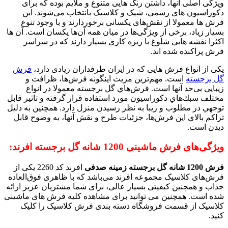
ویژگی اصلی آنها، داشتن رنگ هایی متنوع و ملایم بوده که برای
دکوراسیون های رسمی، شیک و کلاسیک بانتخاب می‌شوند. این
فرش ها معمولا از نقش‌های یکسانی برخوردارند و با وجود تنوع
بسیار زیاد، برخی از ویژگی‌ها در میان همه آن‌ها یکسان است. آن ها
اکثرا نقشه هایی شلوغ با ریزه کاری بسیار دارند که در سراسر
فرش پراکنده شده اند.
یکی از انواع فرش هایی که در ایران طرفداران زیادی دارد،
فرش
گل برجسته
است. مهم‌ترین مزیت اینگونه فرش‌ها، ظرافت و
زیبایی بی‌حد آنها است. فرش‌هاي گل برجسته معمولا در انواع
مختلف سبك‌هاي دكوراسيون مورد استفاده قرار گرفته و تاثير قابل
توجهي در مطلوب و زيبا به نظر رسيدن منزل دارد. همچنين به دليل
تراكم بالاي اين فرش‌ها، جزئيات طرح و نقش آنها، به وضوح قابل
ديدن است.
ویژگی‌های فرش ماشینی 1200 شانه گل برجسته افرند:
فرش 1200 شانه گل برجسته زمینه صدفی
افرند کد 2260 یکی از
فرش‌های کلاسیک مجموعه افرند می‌باشد که با ظاهری فوق‌العاده
جذاب و همچنین کیفیتی بسیار عالی، برای شما مشتریان عزیز ارائه
شده است. همچنین می توانید برای مشاهده کلیه فرش های ماشینی
کلاسیک از قسمت فروشگاه دسته بندی فرش کلاسیک را کلیک
کنید.