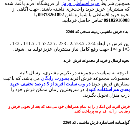
همچنین شرایط
خرید اقساطی فرش
از فروشگاه افرند باعث شده
که مشتریان عزیز خرید راحت‌تری داشته باشند، جهت اگاهی از
نحوه خرید اقساطی با شماره تلفن
09378261892
یا
09102916008
تماس حاصل فرمایید.
ابعاد فرش ماشینی زمینه صدفی کد 2260
این فرش در ابعاد 4×3 ، 3.5×2.5 ، 3×2 ، 2.25×1.5 ، 1.5×1 ، 2×1 ،
3×1 و 4×1 جهت رفع کامل نیاز مشتریان عزیز تولید می شوند.
نحوه ارسال و خرید از مجموعه فرش افرند
با توجه به سیاست مجموعه در تکریم مشتری، ارسال کلیه
محصولات مجموعه فرش افرند
بصورت رایگان
می باشد، که با ثبت
سفارش فرش خود(
در وب سایت افرند
از 5 درصد تخفیف خرید
بعدی هم استفاده کنید
)، در سریعترین زمان ممکن فرش خود را
درب منزل تحویل بگیرید.
فرش افرند این امکان را به تمام همراهان خود می‌دهد که بعد از تحویل فرش و
رضایت از آن، اقدام به پرداخت کنند.
گواهینامه استاندارد
فرش ماشینی
کد 2260