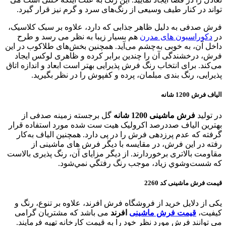
تواند در کنار طیف وسیعی از رنگ‌های سرد و گرم نیز قرار گیرد.
فرش صدفی به دلیل ظاهر جذابی که دارد، علاوه بر سبک کلاسیک،
در
دکوراسیون های مدرن
هم بسیار زیبا به نظر می رسد و طرح
داخل آن، به خوبی به‌چشم می‌آید. همچنین بخش‌های طلاکوب در این
فرش، درخشندگی آن را چندین برابر کرده و ظاهری لوکس ایجاد
می‌کند. برای انتخاب رنگ فرش پذیرایی بهتر است ابعاد و اندازه اتاق
پذیرایی، رنگ بندی مبلمان، پرده و کفپوش را در نظر بگیرید.
الیاف فرش 1200 شانه
در تولید
فرش ماشینی 1200 شانه
گل برجسته زمینه صدفی از
بهترین الیاف صددرصد اکرولیک هیت ست شده مورد استفاده قرار
گرفته که عدم پرزدهی فرش را در پی دارد. همچنین الیاف به‌کار
رفته در این فرش، در مقایسه با دیگر فرش های ماشینی از
مقاومت بالاتری برخوردارند. از دیگر مزایای آن، رنگ پذیری بالاست
كه شست‌وشوي زياد، موجب رنگ رفتگي نمي‌شود.
قیمت فرش ماشینی کد 2260
یکی از دلایل خرید از فروشگاه فرش افرند، علاوه بر تنوع، رنگ و
کیفیت،
قیمت فرش ماشینی
افرند
می باشد که مشتریان گرامی
می توانند فرش مورد نظر خود را به قیمت کارخانه تهیه فرمایند.