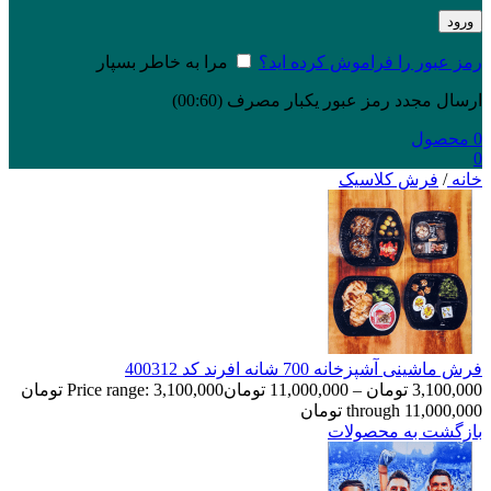
ورود
رمز عبور را فراموش کرده اید؟
مرا به خاطر بسپار
ارسال مجدد رمز عبور یکبار مصرف
(00:
60
)
0
محصول
0
خانه
/
فرش کلاسیک
فرش ماشینی آشپزخانه 700 شانه افرند کد 400312
3,100,000
تومان
–
11,000,000
تومان
Price range: 3,100,000 تومان
through 11,000,000 تومان
بازگشت به محصولات