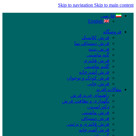
Skip to navigation
Skip to main content
فارسی
English
فروشگاه
فرش کلاسیک
فرش دستباف نما
فرش پتینه
گبه ماشینی
فرش فانتزی
گلیم ماشینی
فرش آشپزخانه
فرش کودک و نوجوان
فرش چاپی
مقالات افرند
راهنمای خرید فرش
نگهداری و نظافت فرش
دکوراسیون
فرش ماشینی
فرش دستباف
فرش فانتزی و تزئینی
فرش آشپزخانه
گبه ماشینی