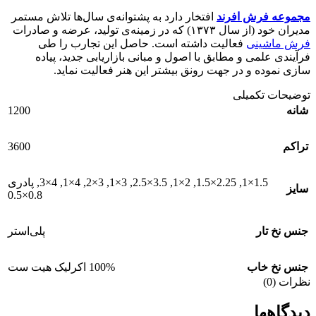
مجموعه فرش افرند
افتخار دارد به پشتوانه‌ی سال‌ها تلاش مستمر
مدیران خود (از سال ۱۳۷۳) که در زمینه‌ی تولید، عرضه و صادرات
فرش ماشینی
فعالیت داشته است. حاصل این تجارب را طی
فرآیندی علمی و مطابق با اصول و مبانی بازاریابی جدید، پیاده
سازی نموده و در جهت رونق بیشتر این هنر فعالیت نماید.
توضیحات تکمیلی
1200
شانه
3600
تراکم
1.5×1
,
2.25×1.5
,
2×1
,
3.5×2.5
,
3×1
,
3×2
,
4×1
,
4×3
,
پادری
سایز
0.8×0.5
جنس نخ تار
پلی‌استر
جنس نخ خاب
100% اکرلیک هیت ست
نظرات (0)
دیدگاهها