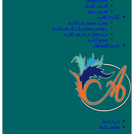
فرش کودک
فرش پتینه
گالری افرند
منزل مشتریان افرند
رضایت مشتریان فرش افرند
پرو مجازی فرش افرند
ویدیو افرند
خرید اقساطی
درباره ما
تماس با ما