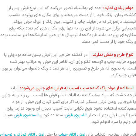
دوام زیادی ندارد
:
عده ای به‌اشتباه تصور می‌کنند که این نوع فرش پس از
گذشت زمان، رنگ خود را از دست می‌دهند و برای مکان های پرتردد مناسب
نیستند. درصورتی‌که در فرآیند چاپ و تثبیت، بین رنگ و الیاف فرش پیوند
شیمیایی برقرار می شود؛ از این رو، نه تنها برای مکان های کم تردد بلکه برای
مکان‌های پرتردد مانند فرودگاه‌ها، ترمینال ها و حتی نمایشگاه‌‎ها نیز مناسب بوده
و رنگ خود را از دست نمی دهند.
تنوع طرح و نقش ندارند:
در گذشته طراحی این فرش بسیار ساده بود ولی با
بهبود فرآیند چاپ و توسعه تکنولوژی آن، ظاهر این فرش به مراتب بهتر شده
است. به نحوی که هر طرح و تصویری را با هر تعداد رنگ دلخواه می‌توان بر روی
فرش چاپ کرد.
استفاده از مواد پاک کننده سبب آسیب به فرش های چاپی می‌شود:
باید
توجه داشت که مواد سفیدکننده به الیاف تمام فرش ها آسیب می زند و به چاپی
یا غیرچاپی بودن فرش بستگی ندارد. اگر برای تمیز کردن این فرش، از مواد
سفیدکننده استفاده نشود هیچ نگرانی بابت آسیب دیدن آن وجود ندارد. برای
تمیز کردن فرش بهتر است از
شامپوی فرش
استفاده کرد و
شستشوی فرش
هم با
آب ولرم یا سرد انجام شود.
این فرش بهترین انتخاب برای
فرش اتاق خواب
یا حتی
فرش اتاق کودک و نوجوان