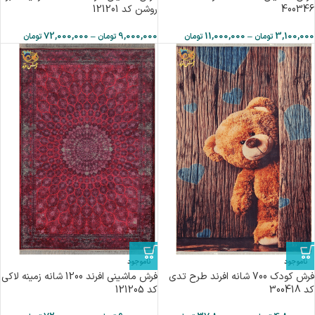
400346
روشن کد 121201
72,000,000
–
9,000,000
11,000,000
–
3,100,000
تومان
تومان
تومان
تومان
ناموجود
ناموجود
فرش کودک 700 شانه افرند طرح تدی
فرش ماشینی افرند 1200 شانه زمینه لاکی
كد 300418
کد 121205