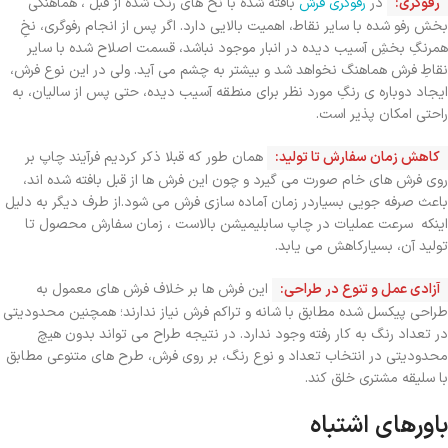
رفوگری:
در
رفوگری فرش
بافته شده با نخ های رنگ شده از قبل ، هماهنگی
بخش رفو شده با سایر نقاط، اهمیت بالایی دارد. اگر پس از انجام رفوگری، نخِ
همرنگِ بخشِ آسیب دیده در انبار موجود نباشد، قسمت اصلاح شده با سایر
نقاطِ فرش هماهنگ نخواهد شد و بیشتر به چشم می آید. ولی در این نوع فرش،
ایجاد دوباره ی رنگِ مورد نظر برای منطقه آسیب دیده، حتی پس از سالیان، به
راحتی امکان پذیر است.
کاهش زمان سفارش تا تولید:
همان طور که قبلا ذکر کردیم فرآیند چاپ بر
روی فرش های خام صورت می گیرد و چون این فرش ها از قبل بافته شده اند،
باعث صرفه جویی بسیاردر زمان آماده سازی فرش می شود.از طرف دیگر به دلیل
اینکه سرعت عملیات در چاپ سابلیمیشن بالاست ، زمان سفارش محصول تا
تولید آن، بسیارکاهش می یابد.
آزادی عمل و تنوع در طراحی:
این فرش ها بر خلاف فرش های معمول به
طراحی پیکسل شده مطابق با شانه و تراکم فرش نیاز ندارند؛ همچنین محدودیتی
در تعداد رنگ به کار رفته وجود ندارد. در نتیجه طراح می تواند بدون هیچ
محدودیتی در انتخاب تعداد و نوع رنگ، بر روی فرش، طرح های متنوعی مطابق
با سلیقه مشتری خلق کند.
باورهای اشتباه