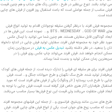
می تواند باشد. تنوع بی‌نظیر در طرح ، داشتن رنگ های جذاب و هم چنین قیمت
فرش مناسب از جمله عواملی است که باعث استقبال روز افزون از فرش های چاپی
شده است.
مجموعه فرش افرند با درنظر گرفتن سلیقه نوجوانان اقدام به تولید انواع فرش
های BTS ، WEDNESDAY ، GOD OF WAR و… نموده است. این فرش ها در
ابعاد گوناگون قابل سفارش هستند. هم چنین شما می توانید با ارسال عکس
مورد نظر خود به مجموعه فرش افرند، سفارش تولید فرش چاپی در اندازه دلخواه
تان را بدهید، در نظر داشته باشید
تبدیل عکس به فرش
در سریع‌ترین زمان
ممکن انجام خواهد شد. فرش افرند می‌تواند چاپ عکس روی فرش را در
سریعترین زمان ممکن تولید و بدست شما برساند.
فرش افرند برای هر سلیقه ای فرشی را تدارک دیده است. از جمله فرش های کودک
پرطرفدار تولید شده، طرح سگ نگهبان و طرح حیوانات جنگل و… است. فرش
چاپی با طرح شب پرستاره ( اثر ونگوگ) یکی از فرش های افرند است که مورد
استقبال طرفداران آثار هنری خاص قرار گرفته است. قیمت فرش چاپی با توجه به
ابعاد فرش متفاوت می‌باشد ولی قیمت این نوع فرش‌ها بسیار مناسب می‌باشد.
طرح های مدرن مانند وینتیج، فرانسوی و… از جمله این فرشهای مجموعه افرند
است که مناسب زوج های جوان است. یکی از انواع فرش های چاپی افرند، فرش