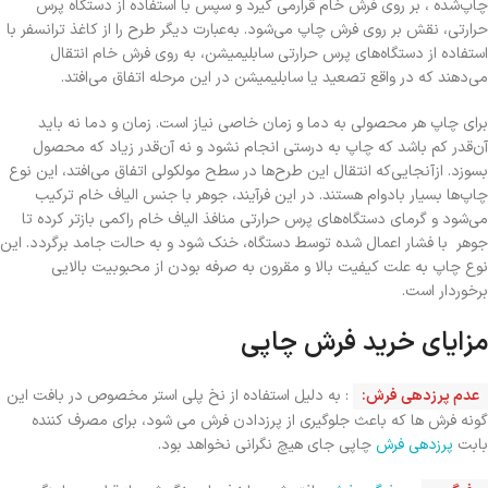
چاپ‌شده ، بر روی فرش خام قرارمی گیرد و سپس با استفاده از دستگاه پرس
حرارتی، نقش بر روی فرش چاپ می‌شود. به‌عبارت دیگر طرح را از کاغذ ترانسفر با
استفاده از دستگاه‌های پرس حرارتی سابلیمیشن، به روی فرش خام انتقال
می‌دهند که در واقع تصعید یا سابلیمیشن در این مرحله اتفاق می‌افتد.
برای چاپ هر محصولی به دما و زمان خاصی نیاز است. زمان و دما نه باید
آن‌قدر کم باشد که چاپ به درستی انجام نشود و نه آن‌قدر زیاد که محصول
بسوزد. ازآنجایی‌که انتقال این طرح‌ها در سطح مولکولی اتفاق می‌افتد، این نوع
چاپ‌ها بسیار بادوام هستند. در این فرآیند، جوهر با جنس الیاف خام ترکیب
می‌شود و گرمای دستگاه‌های پرس حرارتی منافذ الیاف خام راکمی بازتر کرده تا
جوهر با فشار اعمال شده توسط دستگاه، خنک شود و به حالت جامد برگردد. این
نوع چاپ به علت کیفیت بالا و مقرون به صرفه بودن از محبوبیت بالایی
برخوردار است.
مزایای خرید فرش چاپی
عدم پرزدهی فرش:
: به دلیل استفاده از نخ پلی استر مخصوص در بافت این
گونه فرش ها که باعث جلوگیری از پرزدادن فرش می شود، برای مصرف کننده
بابت
پرزدهی فرش
چاپی جای هیچ نگرانی نخواهد بود.