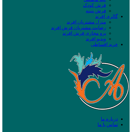
فرش کودک
فرش پتینه
گالری افرند
منزل مشتریان افرند
رضایت مشتریان فرش افرند
پرو مجازی فرش افرند
ویدیو افرند
خرید اقساطی
درباره ما
تماس با ما