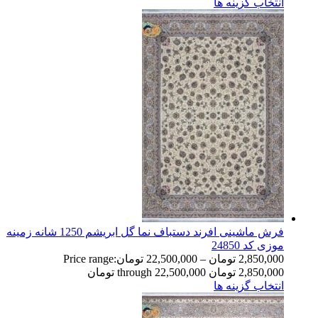
انتخاب گزینه ها
فرش ماشینی افرند دستباف نما گل ابریشم 1250 شانه زمینه
موزی کد 24850
2,850,000
تومان
–
22,500,000
تومان
Price range:
2,850,000 تومان through 22,500,000 تومان
انتخاب گزینه ها