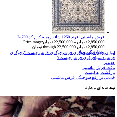
فرش ماشینی افرند 1250 شانه زمینه کرم کد 24700
2,850,000
تومان
–
22,500,000
تومان
Price range:
2,850,000 تومان through 22,500,000 تومان
انتخاب گزینه ها
انواع رفوی فرش
رفوگری فرش
رفوگری فرش چیست؟
رفوگری
فرش دستباف
رفوی فرش چیست؟
جدیدتر
بافت فرش ماشینی
بازگشت به لیست
قدیمی تر
رفع سوختگی فرش ماشینی
نوشته های مشابه