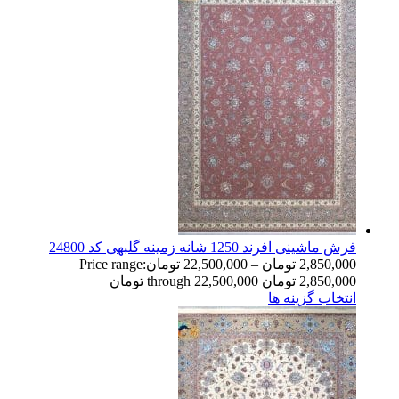
فرش ماشینی افرند 1250 شانه زمینه گلبهی کد 24800
2,850,000
تومان
–
22,500,000
تومان
Price range:
2,850,000 تومان through 22,500,000 تومان
انتخاب گزینه ها