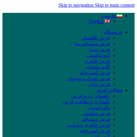
Skip to navigation
Skip to main content
فارسی
English
فروشگاه
فرش کلاسیک
فرش دستباف نما
فرش پتینه
گبه ماشینی
فرش فانتزی
گلیم ماشینی
فرش آشپزخانه
فرش کودک و نوجوان
فرش چاپی
مقالات افرند
راهنمای خرید فرش
نگهداری و نظافت فرش
دکوراسیون
فرش ماشینی
فرش دستباف
فرش فانتزی و تزئینی
فرش آشپزخانه
گبه ماشینی