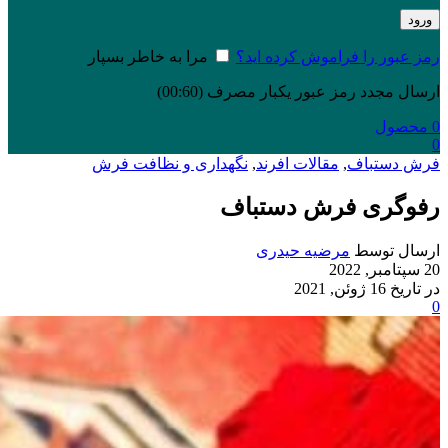
ورود
رمز عبور را فراموش کرده اید؟
مرا به خاطر بسپار
ارسال مجدد رمز عبور یکبار مصرف
(00:
60
)
0
محصول
0
فرش دستباف
,
مقالات افرند
,
نگهداری و نظافت فرش
رفو‌گری فرش دستباف
ارسال توسط
مرضیه حیدری
20 سپتامبر, 2022
در تاریخ 16 ژوئن, 2021
0