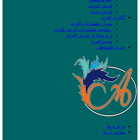
فرش کودک
فرش پتینه
گالری افرند
منزل مشتریان افرند
رضایت مشتریان فرش افرند
پرو مجازی فرش افرند
ویدیو افرند
خرید اقساطی
درباره ما
تماس با ما