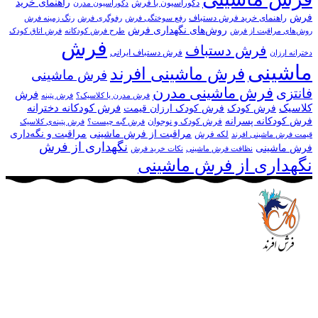
راهنمای خرید
دکوراسیون با فرش
دکوراسیون مدرن
فرش
راهنمای خرید فرش دستباف
رفع سوختگی فرش
رفوگری فرش
رنگ زمینه فرش
روش‌های نگهداری فرش
روش‌های مراقبت از فرش
طرح فرش کودکانه
فرش اتاق کودک
فرش
فرش دستباف
فرش دستباف ایرانی
دخترانه ارزان
ماشینی
فرش ماشینی افرند
فرش ماشینی
فرش ماشینی مدرن
فانتزی
فرش
فرش مدرن یا کلاسیک؟
فرش پتینه
کلاسیک
فرش کودکانه دخترانه
فرش کودک
فرش کودک ارزان قیمت
فرش کودکانه پسرانه
فرش کودک و نوجوان
فرش گبه چیست؟
فرش‌ پتینه‌ی کلاسیک
مراقبت از فرش ماشینی
مراقبت و نگه‌داری
لکه فرش
قیمت فرش ماشینی افرند
نگهداری از فرش
فرش ماشینی
نظافت فرش ماشینی
نکات خرید فرش
نگهداری از فرش ماشینی
مجموعه فرش افرند به پشتوانه‌ی سال‌ها تلاش مستمر (از سال
1370) که در زمینه‌ی تولید، عرضه و صادرات فرش ماشینی فعالیت
داشته است، افتخار دارد که در جهت تکریم مشتری، ارسال کلیه
محصولات بصورت رایگان می باشد، همچنین خریداران عزیز