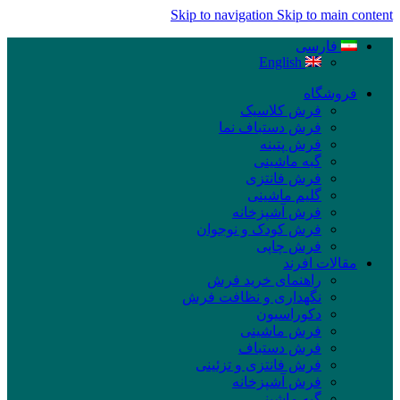
Skip to navigation
Skip to main content
فارسی
English
فروشگاه
فرش کلاسیک
فرش دستباف نما
فرش پتینه
گبه ماشینی
فرش فانتزی
گلیم ماشینی
فرش آشپزخانه
فرش کودک و نوجوان
فرش چاپی
مقالات افرند
راهنمای خرید فرش
نگهداری و نظافت فرش
دکوراسیون
فرش ماشینی
فرش دستباف
فرش فانتزی و تزئینی
فرش آشپزخانه
گبه ماشینی