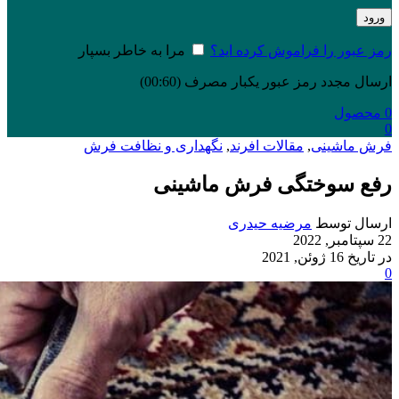
ورود
رمز عبور را فراموش کرده اید؟
مرا به خاطر بسپار
ارسال مجدد رمز عبور یکبار مصرف
(00:
60
)
0
محصول
0
فرش ماشینی
,
مقالات افرند
,
نگهداری و نظافت فرش
رفع سوختگی فرش ماشینی
ارسال توسط
مرضیه حیدری
22 سپتامبر, 2022
در تاریخ 16 ژوئن, 2021
0