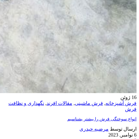
16
ژوئن
فرش آشپزخانه
,
فرش ماشینی
,
مقالات افرند
,
نگهداری و نظافت
فرش
انواع سوختگی فرش را بیشتر بشناسیم
ارسال توسط
مرضیه حیدری
6 نوامبر, 2023