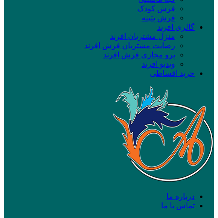
فرش کودک
فرش پتینه
گالری افرند
منزل مشتریان افرند
رضایت مشتریان فرش افرند
پرو مجازی فرش افرند
ویدیو افرند
خرید اقساطی
درباره ما
تماس با ما