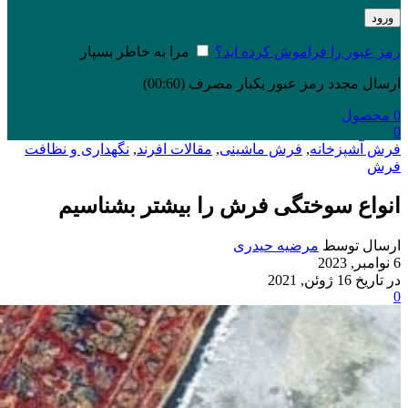
ورود
رمز عبور را فراموش کرده اید؟
مرا به خاطر بسپار
ارسال مجدد رمز عبور یکبار مصرف
(00:
60
)
0
محصول
0
فرش آشپزخانه
,
فرش ماشینی
,
مقالات افرند
,
نگهداری و نظافت
فرش
انواع سوختگی فرش را بیشتر بشناسیم
ارسال توسط
مرضیه حیدری
6 نوامبر, 2023
در تاریخ 16 ژوئن, 2021
0