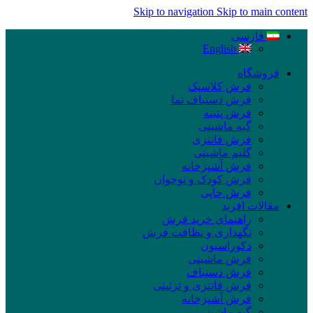
Skip to navigation
Skip to main content
فارسی
English
فروشگاه
فرش کلاسیک
فرش دستباف نما
فرش پتینه
گبه ماشینی
فرش فانتزی
گلیم ماشینی
فرش آشپزخانه
فرش کودک و نوجوان
فرش چاپی
مقالات افرند
راهنمای خرید فرش
نگهداری و نظافت فرش
دکوراسیون
فرش ماشینی
فرش دستباف
فرش فانتزی و تزئینی
فرش آشپزخانه
گبه ماشینی