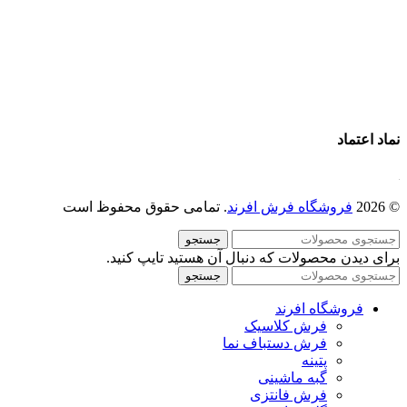
خرید فرش ماشینی
پرو آنلاین فرش
تماس با ما
درباره ما
نماد اعتماد
© 2026
فروشگاه فرش افرند
. تمامی حقوق محفوظ است
جستجو
برای دیدن محصولات که دنبال آن هستید تایپ کنید.
جستجو
فروشگاه افرند
فرش کلاسیک
فرش دستباف نما
پتینه
گبه ماشینی
فرش فانتزی