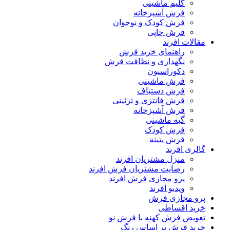
گلیم ماشینی
فرش آشپزخانه
فرش کودک و نوجوان
فرش چاپی
مقالات افرند
راهنمای خرید فرش
نگهداری و نظافت فرش
دکوراسیون
فرش ماشینی
فرش دستباف
فرش فانتزی و تزئینی
فرش آشپزخانه
گبه ماشینی
فرش کودک
فرش پتینه
گالری افرند
منزل مشتریان افرند
رضایت مشتریان فرش افرند
پرو مجازی فرش افرند
ویدیو افرند
پرو مجازی فرش
خرید اقساطی
تعویض فرش کهنه با فرش نو
خرید فرش بر اساس رنگ