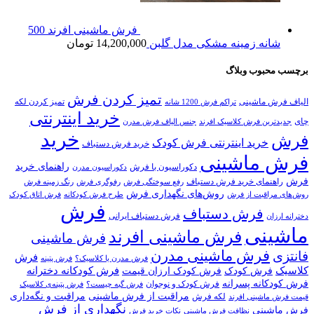
فرش ماشینی افرند 500
شانه زمینه مشکی مدل گلبن
14,200,000
تومان
برچسب محبوب وبلاگ
تمیز کردن فرش
الیاف فرش ماشینی
تمیز کردن لکه
تراکم فرش 1200 شانه
خرید اینترنتی
چای
جدیدترین فرش کلاسیک افرند
جنس الیاف فرش مدرن
خرید
فرش
خرید اینترنتی فرش کودک
خرید فرش دستباف
فرش ماشینی
راهنمای خرید
دکوراسیون با فرش
دکوراسیون مدرن
فرش
راهنمای خرید فرش دستباف
رفع سوختگی فرش
رفوگری فرش
رنگ زمینه فرش
روش‌های نگهداری فرش
روش‌های مراقبت از فرش
طرح فرش کودکانه
فرش اتاق کودک
فرش
فرش دستباف
فرش دستباف ایرانی
دخترانه ارزان
ماشینی
فرش ماشینی افرند
فرش ماشینی
فرش ماشینی مدرن
فانتزی
فرش
فرش مدرن یا کلاسیک؟
فرش پتینه
کلاسیک
فرش کودکانه دخترانه
فرش کودک
فرش کودک ارزان قیمت
فرش کودکانه پسرانه
فرش کودک و نوجوان
فرش گبه چیست؟
فرش‌ پتینه‌ی کلاسیک
مراقبت از فرش ماشینی
مراقبت و نگه‌داری
لکه فرش
قیمت فرش ماشینی افرند
نگهداری از فرش
فرش ماشینی
نظافت فرش ماشینی
نکات خرید فرش