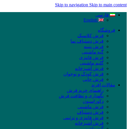
Skip to navigation
Skip to main content
فارسی
English
فروشگاه
فرش کلاسیک
فرش دستباف نما
فرش پتینه
گبه ماشینی
فرش فانتزی
گلیم ماشینی
فرش آشپزخانه
فرش کودک و نوجوان
فرش چاپی
مقالات افرند
راهنمای خرید فرش
نگهداری و نظافت فرش
دکوراسیون
فرش ماشینی
فرش دستباف
فرش فانتزی و تزئینی
فرش آشپزخانه
گبه ماشینی