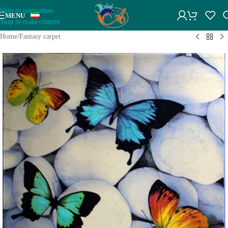
Skip to navigation
MENU
Skip to main content
Home
/
Fantasy carpet