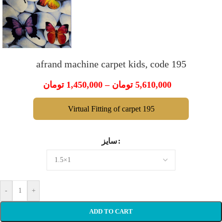
afrand machine carpet kids, code 195
تومان
1,450,000
–
تومان
5,610,000
Virtual Fitting of carpet 195
سایز
-
+
ADD TO CART