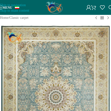
Skip to navigation
MENU
Skip to main content
Home
/
Classic carpet