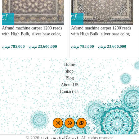
Afrand machine carpet 1200 reeds
Afrand machine carpet 1200 reeds
with High Bulk, silver base color,
with High Bulk, silver base color,
code 23703
code 23701
785,000
–
23,600,000
785,000
–
23,600,000
تومان
تومان
تومان
تومان
Home
shop
Blog
About US
Contact Us
Afrand
machine
carpet
© 2026
فروشگاه فرش افرند
. All rights reserved