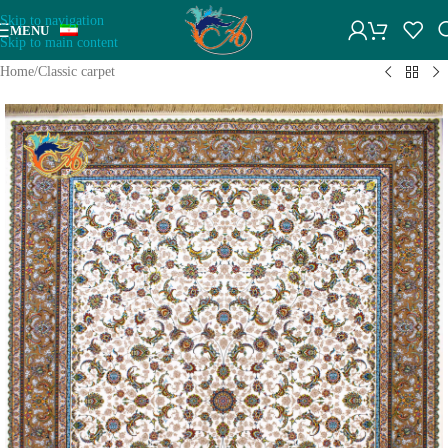
Skip to navigation
MENU
Skip to main content
Home
/
Classic carpet