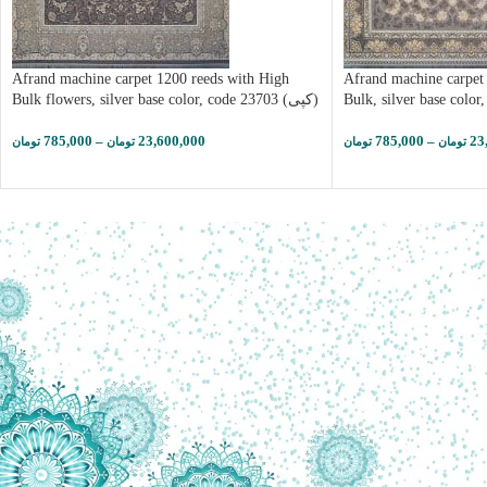
Afrand machine carpet 1200 reeds with High
Afrand machine carpet
Bulk flowers, silver base color, code 23703 (کپی)
Bulk, silver base color
785,000
–
23,600,000
785,000
–
23
تومان
تومان
تومان
تومان