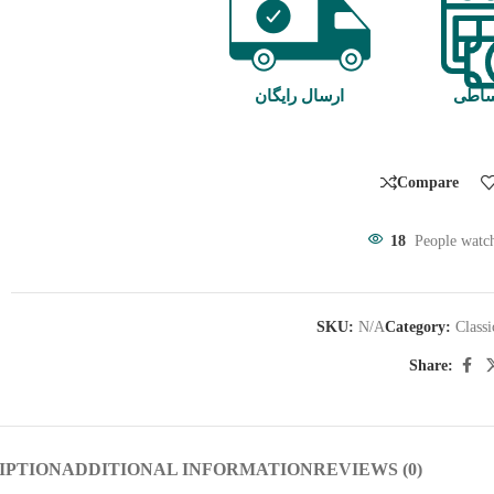
ساطی
ارسال رایگان
Compare
18
People watch
SKU:
N/A
Category:
Classi
Share:
IPTION
ADDITIONAL INFORMATION
REVIEWS (0)