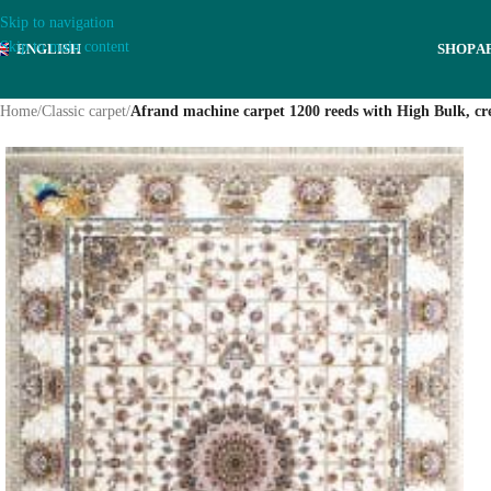
Skip to navigation
Skip to main content
ENGLISH
SHOP
A
Home
/
Classic carpet
/
Afrand machine carpet 1200 reeds with High Bulk, cr