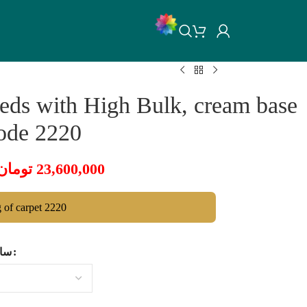
eds with High Bulk, cream base
code 2220
تومان
23,600,000
g of carpet 2220
سای