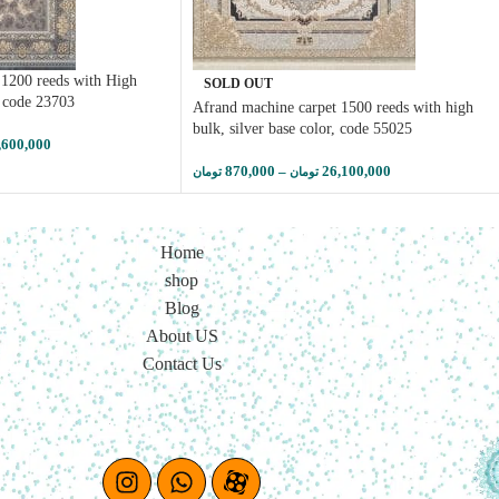
 1200 reeds with High
SOLD OUT
, code 23703
Afrand machine carpet 1500 reeds with high
bulk, silver base color, code 55025
,600,000
870,000
–
26,100,000
تومان
تومان
Home
shop
Blog
About US
Contact Us