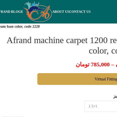
FRAND BLOGE
ABOUT US
CONTACT US
eam base color, code 2220
Afrand machine carpet 1200 re
color, 
تومان
785,000
–
Virtual Fittin
ز