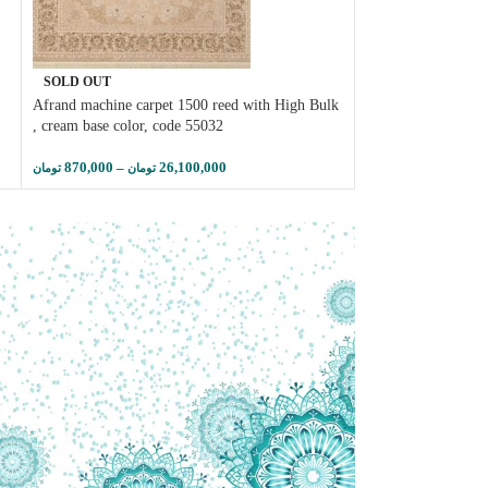
SOLD OUT
SOLD OUT
Afrand machine carpet 1500 reed with High Bulk
Afrand machine car
, cream base color, code 55032
bulk, cream base co
870,000
–
26,100,000
870,000
–
تومان
تومان
تومان
تومان