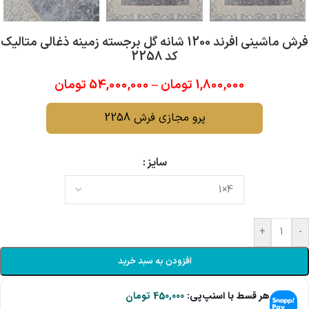
فرش ماشینی افرند 1200 شانه گل برجسته زمینه ذغالی متالیک
کد 2258
1,800,000
تومان
–
54,000,000
تومان
پرو مجازی فرش 2258
سایز
+
-
افزودن به سبد خرید
هر قسط با اسنپ‌پی:
450,000
تومان