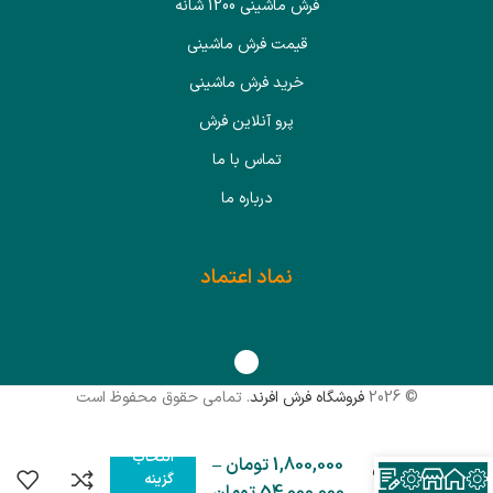
فرش ماشینی 1200 شانه
قیمت فرش ماشینی
خرید فرش ماشینی
پرو آنلاین فرش
تماس با ما
درباره ما
نماد اعتماد
© 2026
فروشگاه فرش افرند
. تمامی حقوق محفوظ است
فرش
ماشینی
افرند 1200
انتخاب
1,800,000
تومان
–
شانه گل
گزینه
برجسته