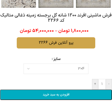
فرش ماشینی افرند 1200 شانه گل برجسته زمینه ذغالی متالیک
کد 2266
1,800,000
تومان
–
54,000,000
تومان
پرو آنلاین فرش 2266
سایز
+
-
افزودن به سبد خرید