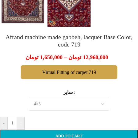
Afrand machine made gabbeh, lacquer Base Color,
code 719
تومان
1,650,000
–
تومان
12,960,000
Virtual Fitting of carpet 719
سایز
-
+
ADD TO CART