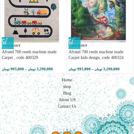
SOLD OUT
SOLD OUT
Afrand 700 reeds machine made
Afrand 700 reeds machine made
Carpet , code 400329
Carpet kids design, code 400324
995,000
–
3,290,000
995,000
–
3,290,000
تومان
تومان
تومان
تومان
Home
shop
Blog
About US
Contact Us