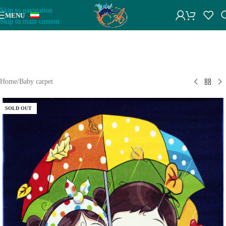
Skip to navigation
پشتیبانی سایت افرند
MENU
Skip to main content
+1
سلام، آماده پاسخگویی به سوالات شما هستیم! در صورت ناموجود بودن
فرش‌ها با ما تماس بگیرید. مجموعه فرش افرند امکان بافت مجدد از
Home
/
Baby carpet
طرح فرش‌ها را دارد. در صورت آفلاین بودن، میتوانید با شماره
09134197610 در تمامی پیام رسان‌ها پیام بدید یا تماس بگیرید
SOLD OUT