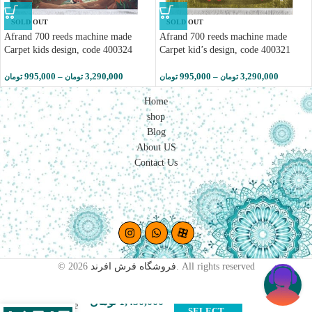
SOLD OUT
SOLD OUT
Afrand 700 reeds machine made
Afrand 700 reeds machine made
Carpet kids design, code 400324
Carpet kid’s design, code 400321
995,000
–
3,290,000
995,000
–
3,290,000
تومان
تومان
تومان
تومان
Home
shop
Blog
About US
Contact Us
© 2026
فروشگاه فرش افرند
. All rights reserved
afrand
تومان
1,450,000
machine
SELECT