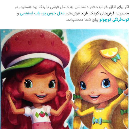
اگر برای اتاق خواب دختر دلبندتان به دنبال فرشی با رنگ زرد هستید، ‌در
مجموعه فرش‌های کودک افرند
فرش‌های
مدل خرس پو
،
باب اسفنجی
و
توت‌فرنگی کوچولو
برای شما مناسب‌اند.