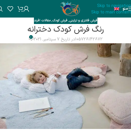
Skip to navigation
منو
Skip to main content
فرش فانتزی و تزئینی
,
فرش کودک
,
مقالات افرند
رنگ فرش کودک دخترانه
0
105728142872
در تاریخ 7 سپتامبر, 2021