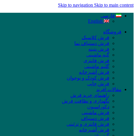
Skip to navigation
Skip to main content
فارسی
English
فروشگاه
فرش کلاسیک
فرش دستباف نما
فرش پتینه
گبه ماشینی
فرش فانتزی
گلیم ماشینی
فرش آشپزخانه
فرش کودک و نوجوان
فرش چاپی
مقالات افرند
راهنمای خرید فرش
نگهداری و نظافت فرش
دکوراسیون
فرش ماشینی
فرش دستباف
فرش فانتزی و تزئینی
فرش آشپزخانه
گبه ماشینی