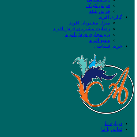
فرش کودک
فرش پتینه
گالری افرند
منزل مشتریان افرند
رضایت مشتریان فرش افرند
پرو مجازی فرش افرند
ویدیو افرند
خرید اقساطی
درباره ما
تماس با ما