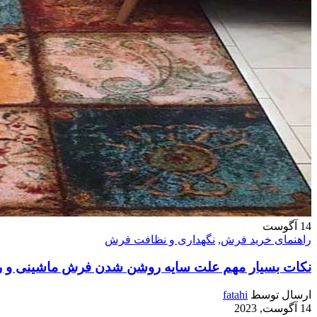
14
آگوست
راهنمای خرید فرش
,
نگهداری و نظافت فرش
نکات بسیار مهم علت سایه روشن شدن فرش ماشینی و ر
ارسال توسط
fatahi
14 آگوست, 2023