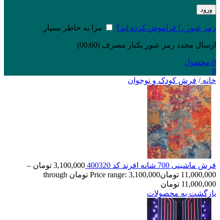
ورود
رمز عبور را فراموش کرده اید؟
مرا به خاطر بسپار
ارسال مجدد رمز عبور یکبار مصرف
(00:
60
)
0
محصول
0
خانه
/
فرش کودک و نوجوان
فرش ماشینی 700 شانه افرند كد 400320
3,100,000
تومان
–
11,000,000
تومان
Price range: 3,100,000 تومان through
11,000,000 تومان
بازگشت به محصولات