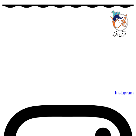
مجموعه فرش افرند به پشتوانه‌ی سال‌ها تلاش مستمر (از سال
1370) که در زمینه‌ی تولید، عرضه و صادرات فرش ماشینی فعالیت
داشته است، افتخار دارد که در جهت تکریم مشتری، ارسال کلیه
محصولات بصورت رایگان می باشد، همچنین خریداران عزیز
می‌توانند بعد از تحویل فرش و رضایت از آن، اقدام به پرداخت
نمایند. شرایط خرید اقساطی فرش از فروشگاه افرند و پرو آنلاین
فرش باعث شده که مشتریان عزیز خرید راحت‌تری داشته باشند.
Instagram