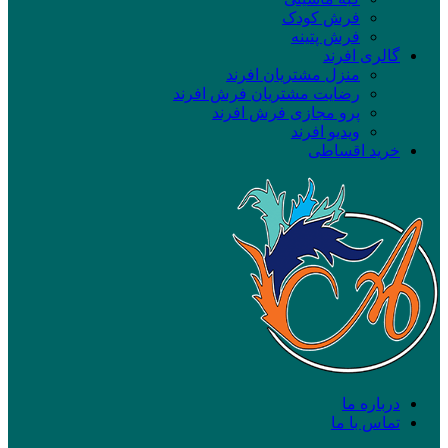
فرش کودک
فرش پتینه
گالری افرند
منزل مشتریان افرند
رضایت مشتریان فرش افرند
پرو مجازی فرش افرند
ویدیو افرند
خرید اقساطی
درباره ما
تماس با ما