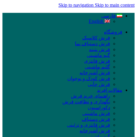
Skip to navigation
Skip to main content
فارسی
English
فروشگاه
فرش کلاسیک
فرش دستباف نما
فرش پتینه
گبه ماشینی
فرش فانتزی
گلیم ماشینی
فرش آشپزخانه
فرش کودک و نوجوان
فرش چاپی
مقالات افرند
راهنمای خرید فرش
نگهداری و نظافت فرش
دکوراسیون
فرش ماشینی
فرش دستباف
فرش فانتزی و تزئینی
فرش آشپزخانه
گبه ماشینی