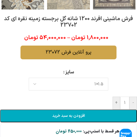
فرش ماشینی افرند 1200 شانه گل برجسته زمینه نقره ای کد
23702
1,800,000
تومان
–
54,000,000
تومان
پرو آنلاین فرش 23072
سایز
+
-
افزودن به سبد خرید
هر قسط با اسنپ‌پی:
450,000
تومان