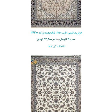
فرش ماشینی افرند 1250 شانه زمینه بژ کد 24200
640,000
تومان
–
22,500,000
تومان
انتخاب گزینه ها