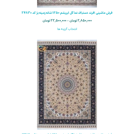
فرش ماشینی افرند دستباف نما گل ابریشم 1250 شانه زمینه بژ کد 24830
2,850,000
تومان
–
22,500,000
تومان
انتخاب گزینه ها