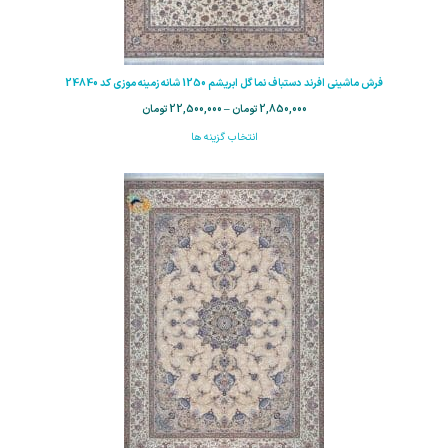
فرش ماشینی افرند دستباف نما گل ابریشم 1250 شانه زمینه موزی کد 24840
2,850,000
تومان
–
22,500,000
تومان
انتخاب گزینه ها