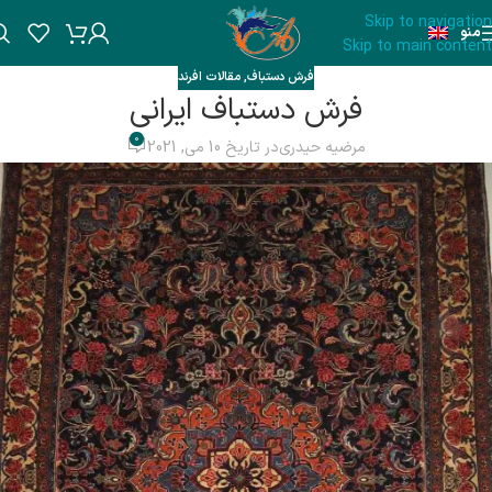
Skip to navigation
منو
Skip to main content
فرش دستباف
,
مقالات افرند
فرش دستباف ایرانی
0
مرضیه حیدری
در تاریخ 10 می, 2021