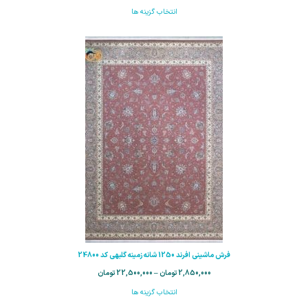
انتخاب گزینه ها
فرش ماشینی افرند 1250 شانه زمینه گلبهی کد 24800
2,850,000
تومان
–
22,500,000
تومان
انتخاب گزینه ها