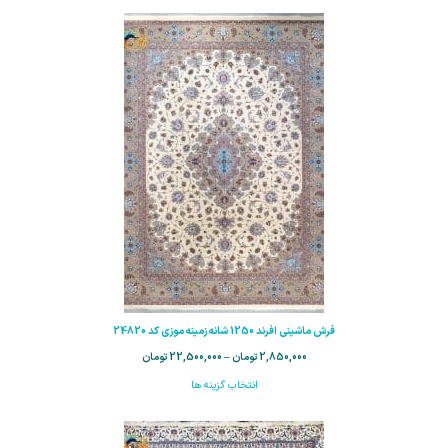
فرش ماشینی افرند 1250 شانه زمینه موزی کد 24820
2,850,000
تومان
–
22,500,000
تومان
انتخاب گزینه ها