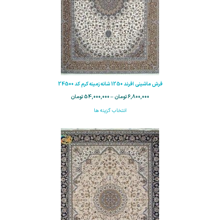
فرش ماشینی افرند 1250 شانه زمینه کرم کد 24500
6,800,000
تومان
–
54,000,000
تومان
انتخاب گزینه ها