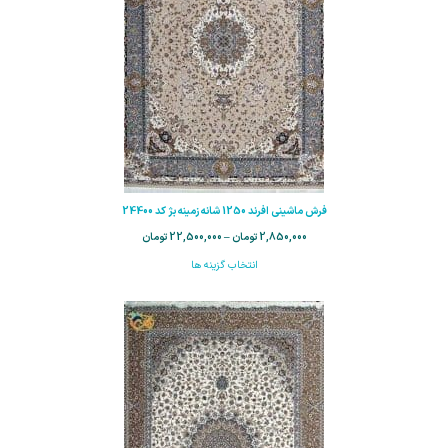
فرش ماشینی افرند 1250 شانه زمینه بژ کد 24400
2,850,000
تومان
–
22,500,000
تومان
انتخاب گزینه ها