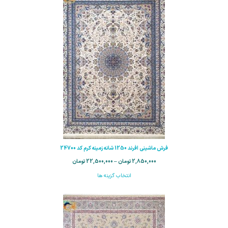
فرش ماشینی افرند 1250 شانه زمینه کرم کد 24700
2,850,000
تومان
–
22,500,000
تومان
انتخاب گزینه ها