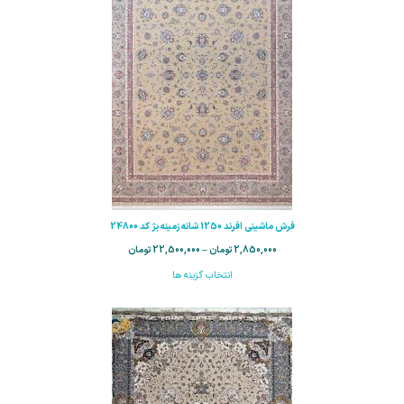
فرش ماشینی افرند 1250 شانه زمینه بژ کد 24800
2,850,000
تومان
–
22,500,000
تومان
انتخاب گزینه ها