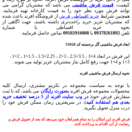
کیفیت،
قیمت فرش ماشینی
می باشد که مشتریان گرامی می
توانند فرش مورد نظر خود را به قیمت کارخانه تهیه فرمایند.
همچنین شرایط
خرید اقساطی فرش
از فروشگاه افرند باعث شده
که مشتریان عزیز خرید راحت‌تری داشته باشند، جهت اگاهی از
نحوه خرید اقساطی با شماره
تلفن
09378261892
یا
09102916008
تماس حاصل فرمایید.
ابعاد فرش ماشینی گل برجسته کد 55026
این فرش در ابعاد 4×3 ، 3.5×2.5 ، 3×2 ، 2.25×1.5 ، 1.5×1 ، 2×1 ،
3×1 و 4×1 جهت رفع کامل نیاز مشتریان عزیز تولید می شوند.
نحوه ارسال فرش ماشینی افرند
با توجه به سیاست مجموعه در تکریم مشتری، ارسال کلیه
محصولات مجموعه فرش افرند
بصورت رایگان
می باشد، که با ثبت
سفارش فرش خود(
در وب سایت افرند
از 5 درصد تخفیف خرید
بعدی هم استفاده کنید
)، در سریعترین زمان ممکن فرش خود را
درب منزل تحویل بگیرید.
فرش افرند این امکان را به تمام همراهان خود می‌دهد که بعد از تحویل فرش و
رضایت از آن، اقدام به پرداخت کنند.