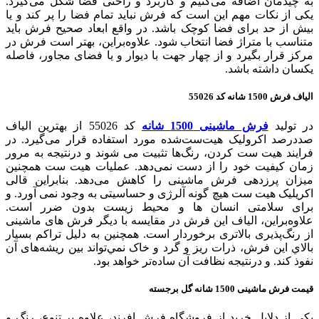
به چیدمان اضافه می‌کنیم و کاربرد و راحتی فضا شکل می‌گیرد.
یکی از نکات مهم این است که فرش نباید تمام فضا را پر کند و یا
بیش از حد برای فضا کوچک باشد. در واقع ابعاد صحیح فرش باید
متناسب با متراژ فضا انتخاب شود. علاوه‌براین، بهتر است فرش در
مرکز قرار بگیرد و از چهار جهت با دیوار و یا فضای مجاور، فاصله
یکسان داشته باشد.
الیاف فرش 1500 شانه کد 55026
در تولید
فرش ماشینی 15
00 شانه
کد 55026 از بهترین الیاف
صددرصد اکرولیک هیت‌ست‌شده مورد استفاده قرار می‌گیرد. در
فرایند هیت ست کردن، رنگ‌ها تثبیت می شوند و درنتیجه به مرور
زمان کیفیت خود را از دست نمی‌دهد. عملیات هیت ست همچنین
میزان پرزدهی فرش ماشینی را کاهش می‌دهد. بنابراین قالی
اکریلیک هیت ست هیچ گونه آلرژی و حساسیتی به وجود نمی آورد. و
برای سلامتی انسان ها و محیط زیست بدون ضرر است.
علاوه‌بر‌این، الیاف این فرش در مقایسه با دیگر فرش های ماشینی
از رنگ‌پذیری بالاتری برخوردار است. همچنين به دليل تراكم بسيار
بالاي اين فرش، ذرات ریز و گرد و خاک نمي‌تواند بین ریشه‌های آن
نفوذ کند. و درنتیجه نظافت آن ساده‌تر خواهد بود.
قیمت فرش ماشینی 1500 شانه گل برجسته
یکی از دلایل خرید از فروشگاه فرش افرند، علاوه بر تنوع، رنگ و