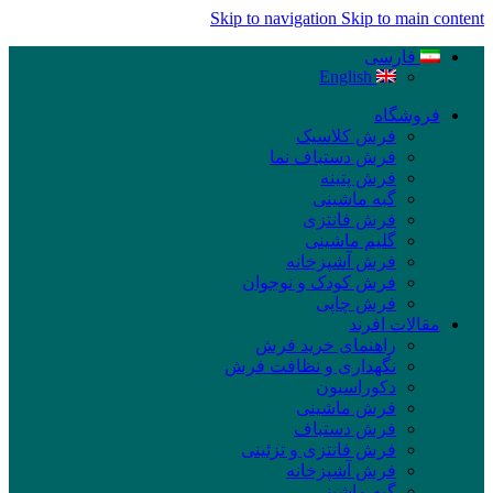
Skip to navigation
Skip to main content
فارسی
English
فروشگاه
فرش کلاسیک
فرش دستباف نما
فرش پتینه
گبه ماشینی
فرش فانتزی
گلیم ماشینی
فرش آشپزخانه
فرش کودک و نوجوان
فرش چاپی
مقالات افرند
راهنمای خرید فرش
نگهداری و نظافت فرش
دکوراسیون
فرش ماشینی
فرش دستباف
فرش فانتزی و تزئینی
فرش آشپزخانه
گبه ماشینی