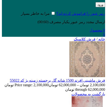
ورود
رمز عبور را فراموش کرده اید؟
مرا به خاطر بسپار
ارسال مجدد رمز عبور یکبار مصرف
(00:
60
)
0
محصول
0
خانه
/
فرش کلاسیک
فرش ماشینی افرند 1500 شانه گل برجسته زمینه بژ کد 55022
2,100,000
تومان
–
62,000,000
تومان
Price range: 2,100,000 تومان
through 62,000,000 تومان
بازگشت به محصولات