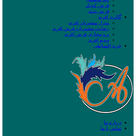
فرش کودک
فرش پتینه
گالری افرند
منزل مشتریان افرند
رضایت مشتریان فرش افرند
پرو مجازی فرش افرند
ویدیو افرند
خرید اقساطی
درباره ما
تماس با ما