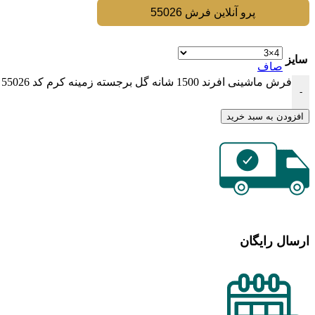
پرو آنلاین فرش 55026
سایز
صاف
فرش ماشینی افرند 1500 شانه گل برجسته زمینه کرم کد 55026 عدد
-
افزودن به سبد خرید
ارسال رایگان