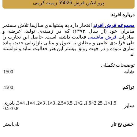
پرو آنلاین فرش 55026 زمینه کرمی
درباره افرند
مجموعه فرش افرند
افتخار دارد به پشتوانه‌ی سال‌ها تلاش مستمر
مدیران خود (از سال ۱۳۷۳) که در زمینه‌ی تولید، عرضه و
صادرات
فرش ماشینی
فعالیت داشته است. حاصل این تجارب را
طی فرآیندی علمی و مطابق با اصول و مبانی بازاریابی جدید، پیاده
سازی نموده و در جهت رونق بیشتر این هنر فعالیت نماید و توانسته
اند
توضیحات تکمیلی
1500
شانه
4500
تراکم
1.5×1
,
2.25×1.5
,
2×1
,
3.5×2.5
,
3×1
,
3×2
,
4×1
,
4×3
,
پادری
سایز
0.8×0.5
جنس نخ تار
پلی‌استر