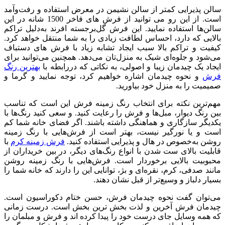
سالن پذیرایی کمتر از سالن نشیمن در معرض استفاده و رفت‌وآمد
است. از این رو می توانید از فرش های فاخر 1500 شانه در این
سالن‌ها استفاده نمایید. این فرش‌ گل‌برجسته افرند به‌دلیل تراکم
بالایی که دارد، احساس لطافت زیادی را به شما منتقل خواهد کرد.
کیفیت و تراکم بالا سبب ایجاد تشابه زیاد با فرش های دستباف
می‌شود و جلوه‌ای شیک به منزل‌تان می‌دهد. همچنین می‌توانید برای
ایجاد یک چیدمان زیبا و اصولی، به نکاتی که دررابطه با
بهترین رنگ
فرش
و نحوه چیدمان اشاره خواهیم کرد، توجه نمایید و گرما و
صمیمیت را به منزل خود بیاورید.
مهم‌ترین نکته برای انتخاب رنگ زمینه فرش این است که تناسب
بین رنگ‌ دیوار، مبل‌ها و فرش را رعایت کنید. و سعی کنید رنگ‌ها با
یکدیگر سازگاری و هماهنگی داشته باشند. اگر فضای خانه شما کم
است و یا نورگیر نیست، بهتر است از فرش‌هایی با رنگ زمینه
روشن به‌خصوص در هال و پذیرایی استفاده کنید.
فرش زمینه کرم
با
قابلیت بالای ست شدن با انواع رنگ‌های دیگر، در بین خریداران از
محبوبیت بالایی برخوردار است. فرش‌هایی با رنگ زمینه روشن
مانند صدفی، کرم، نقره‌ای و بژ، توانایی این را دارند که خانه شما را
بسیار دلباز و وسیع‌تر از قبل نشان دهند.
می‌توان گفت نحوه چیدمان فرش، حسن ختام دکوراسیون است.
چیدمان فرش آخرین و لذت بخش ترین بخش است. درست زمانی
که همه وسایل جای درست خود را پیدا کرده اند و فرش و مبلمان را