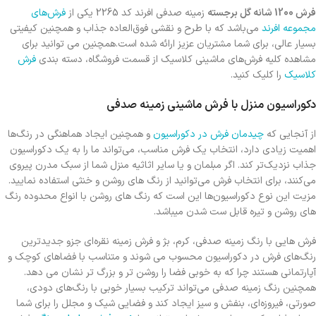
فرش 1200 شانه گل برجسته
زمينه صدفی افرند کد 2265 یکی از
فرش‌های
مجموعه افرند
می‌باشد که با طرح و نقشی فوق‌العاده جذاب و همچنین کیفیتی
بسیار عالی، برای شما مشتریان عزیز ارائه شده است.همچنین می توانید برای
مشاهده کلیه فرش‌های ماشینی کلاسیک از قسمت فروشگاه، دسته بندی
فرش
کلاسیک
را کلیک کنید.
دکوراسیون منزل با فرش ماشینی زمینه صدفی
از آنجایی که
چیدمان فرش در دکوراسیون
و همچنین ایجاد هماهنگی در رنگ‌ها
اهمیت زیادی دارد، انتخاب یک فرش مناسب، می‌تواند ما را به یک دکوراسیون
جذاب نزدیک‌تر کند. اگر مبلمان و یا سایر اثاثیه منزل شما از سبک مدرن پیروی
می‌کنند، برای انتخاب فرش می‌توانید از رنگ های روشن و خنثی استفاده نمایید.
مزیت این نوع دکوراسیون‌ها این است که رنگ های روشن با انواع محدوده رنگ
های روشن و تیره قابل ست شدن میباشد.
فرش هایی با رنگ زمینه صدفی، کرم، بژ و فرش زمینه نقره‌ای جزو جدیدترین
رنگ‌های فرش در دکوراسیون محسوب می شوند و متناسب با فضاهای کوچک و
آپارتمانی هستند چرا که به خوبی فضا را روشن تر و بزرگ تر نشان می دهد.
همچنین رنگ زمینه صدفی می‌تواند ترکیب بسیار خوبی با رنگ‌های دودی،
صورتی، فیروزه‌ای، بنفش و سیز ایجاد کند و فضایی شیک و مجلل را برای شما