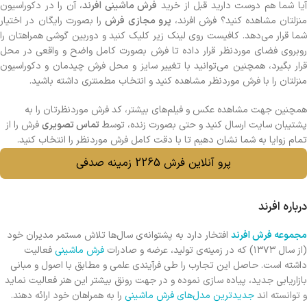
یا شما هم دوست دارید قبل از خرید
فرش ماشینی افرند
، آن را در دکوراسیون
منزلتان مشاهده کنید؟ فرش افرند،
پرو مجازی فرش
را بصورت رایگان در اختیار
شما قرار می‌دهد. کافیست روی لینک زیر کلیک کنید و دوربین گوشی همراهتان را
روبروی فضای موردنظر قرار داده تا فرش بصورت کامل واضح و واقعی در محل
قرار بگیرد، همچنین می‌توانید با تغییر سایز و محل فرش چیدمان و دکوراسیون
منزلتان را با فرش موردنظر مشاهده کنید و انتخاب مطمنتری داشته باشید.
همچنین جهت مشاهده عکس و فیلم‌های بیشتر، کد فرش موردنظرتان را به
پشتیبان سایت ارسال کنید و حتی بصورت زنده، توسط
تماس تصویری
فرش را از
تمام زوایا به شما نشان دهیم تا با دقت کامل فرش موردنظر را انتخاب کنید.
پرو آنلاین فرش 2265 زمینه صدفی
درباره افرند
مجموعه فرش افرند
افتخار دارد به پشتوانه‌ی سال‌ها تلاش مستمر مدیران خود
(از سال ۱۳۷۳) که در زمینه‌ی تولید، عرضه و صادرات
فرش ماشینی
فعالیت
داشته است. حاصل این تجارب را طی فرآیندی علمی و مطابق با اصول و مبانی
بازاریابی جدید، پیاده سازی نموده و در جهت رونق بیشتر این هنر فعالیت نماید
و توانسته اند
جدیدترین مدل‌های فرش ماشینی
را به همراهان خود ارائه دهند.