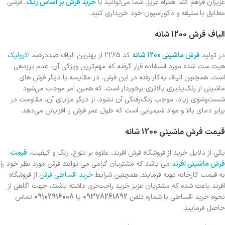
عزیزان فراهم کند. همراه عزیز، شما می‌توانید با
خرید فرش بر اساس رنگ
، فرشی
مطابق با سلیقه و دکوراسیون خود خریداری کنید.
الیاف فرش 1200 شانه
در تولید
فرش ماشینی 1200 شانه
کد 2265 از بهترین الیاف صددرصد
اکرولیک
هیت ست شده مورد استفاده قرار گرفته که مهم‌ترین ویژگی آن، عدم پرزدهی
است. همچنین الیاف به‌کار رفته در این فرش، در مقایسه با دیگر فرش های
ماشینی از رنگ‌پذیری بالاتری برخوردار است. که همین امر موجب می‌شود
شست‌وشوی زیاد، موجب رنگ‌رفتگی آن نشود. از دیگر مزایای آن، مقاومت در
برابر دمای بالا و مواد شیمیایی است كه طول عمر فرش را افزایش می‌دهد.
قیمت فرش ماشینی 1200 شانه
یکی از دلایل خرید از فروشگاه فرش افرند، علاوه بر تنوع، رنگ و کیفیت،
قیمت
فرش ماشینی افرند
می باشد که مشتریان گرامی می توانند فرش مورد نظر خود را
به قیمت کارخانه تهیه فرمایند. همچنین شرایط
خرید اقساطی فرش
از فروشگاه
افرند باعث شده که مشتریان عزیز خرید راحت‌تری داشته باشند، جهت اگاهی از
نحوه خرید اقساطی با شماره تلفن
09378261892
یا
09102916008
تماس
حاصل فرمایید.