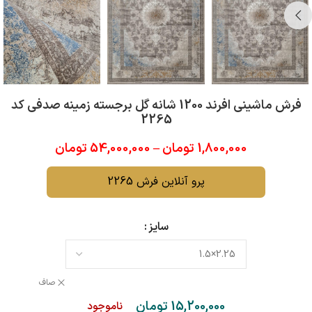
فرش ماشینی افرند 1200 شانه گل برجسته زمینه صدفی کد
2265
1,800,000
تومان
–
54,000,000
تومان
پرو آنلاین فرش 2265
سایز
صاف
15,200,000
تومان
ناموجود