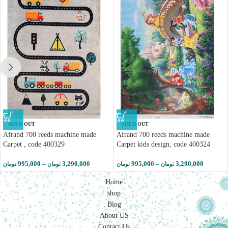
SOLD OUT
SOLD OUT
Afrand 700 reeds machine made
Afrand 700 reeds machine made
Carpet , code 400329
Carpet kids design, code 400324
995,000
–
3,290,000
995,000
–
3,290,000
تومان
تومان
تومان
تومان
Home
shop
Blog
About US
Contact Us