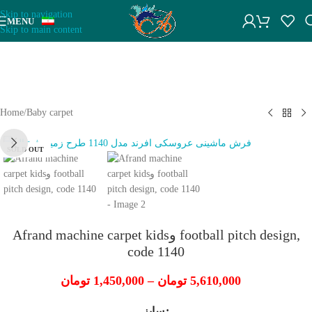
Skip to navigation
پشتیبانی سایت افرند
MENU
Skip to main content
+1
سلام، آماده پاسخگویی به سوالات شما هستیم! در صورت ناموجود بودن
فرش‌ها با ما تماس بگیرید. مجموعه فرش افرند امکان بافت مجدد از
Home
/
Baby carpet
طرح فرش‌ها را دارد. در صورت آفلاین بودن، میتوانید با شماره
09134197610 در تمامی پیام رسان‌ها پیام بدید یا تماس بگیرید
SOLD OUT
Afrand machine carpet kidsو football pitch design,
code 1140
تومان
1,450,000
–
تومان
5,610,000
سایز