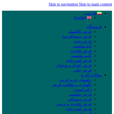
Skip to navigation
Skip to main content
فارسی
English
فروشگاه
فرش کلاسیک
فرش دستباف نما
فرش پتینه
گبه ماشینی
فرش فانتزی
گلیم ماشینی
فرش آشپزخانه
فرش کودک و نوجوان
فرش چاپی
مقالات افرند
راهنمای خرید فرش
نگهداری و نظافت فرش
دکوراسیون
فرش ماشینی
فرش دستباف
فرش فانتزی و تزئینی
فرش آشپزخانه
گبه ماشینی