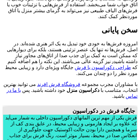
اتاق خواب شما می‌بخشد. استفاده از فرش‌هایی با تزئینات خوب یا
فرش‌های الیاف طبیعی نیز می‌تواند به گرمای بیشتر منزل یا اتاق
موردنظر کمک کنند.
سخن
پایانی
امروزه فرش‌ها به خودی خود تبدیل به یک اثر هنری شده‌اند. در
اصل، فرش‌ها نه تنها یک عنصر تزئینی هستند، بلکه برای دیوارهایی
که ممکن است به کمک برای جذب صدا از اتاق‌های مجاور نیاز
داشته باشید٫ نیز گزینه عالی می‌باشند. این نکته را هم اضافه کنیم
که
طراحی دکوراسیون با فرش
جایگاه ویژه‌ای دارد و زیبایی محیط
مورد نظر را دو چندان می‌کنند.
با مشاوران مجرب مجموعه
فروشگاه فرش افرند
می توانید بهترین
انتخاب، متناسب با
دکراسیون منزل
خود داشته باشید. پس
با ما در
تماس
باشید.
جایگاه فرش در دکوراسیون
فرش یکی از مهم ترین المانهای دکوراسیون داخلی به شمار می‌آید
که علاوه بر ایجاد هارمونی و زیبایی محیط، در عایق بندی کف از
سرما و همچنین دارا بودن حالت اکوستیک جهت جلوگیری از
انعکاس صدا در محیط، بسیار موثر است. رنگ فرش برای جذاب