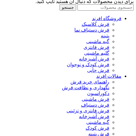
برای دیدن محصولات که دنبال آن هستید تایپ کنید.
جستجو
فروشگاه افرند
فرش کلاسیک
فرش دستباف نما
پتینه
گبه ماشینی
فرش فانتزی
گلیم ماشینی
فرش آشپزخانه
فرش کودک و نوجوان
فرش چاپی
مقالات افرند
راهنمای خرید فرش
نگهداری و نظافت فرش
دکوراسیون
فرش ماشینی
فرش دستباف
فرش فانتزی و تزئینی
فرش آشپزخانه
گبه ماشینی
فرش کودک
فرش پتینه