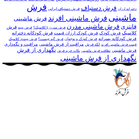
فرش
فرش دستباف
فرش دستباف ایرانی
دخترانه ارزان
ماشینی
فرش ماشینی افرند
فرش ماشینی
فرش ماشینی مدرن
فانتزی
فرش
فرش مدرن یا کلاسیک؟
فرش پتینه
کلاسیک
فرش کودکانه دخترانه
فرش کودک
فرش کودک ارزان قیمت
فرش کودکانه پسرانه
فرش کودک و نوجوان
فرش گبه چیست؟
فرش‌ پتینه‌ی کلاسیک
مراقبت از فرش ماشینی
مراقبت و نگه‌داری
لکه فرش
قیمت فرش ماشینی افرند
نگهداری از فرش
فرش ماشینی
نظافت فرش ماشینی
نکات خرید فرش
نگهداری از فرش ماشینی
مجموعه فرش افرند به پشتوانه‌ی سال‌ها تلاش مستمر (از سال
1370) که در زمینه‌ی تولید، عرضه و صادرات فرش ماشینی فعالیت
داشته است، افتخار دارد که در جهت تکریم مشتری، ارسال کلیه
محصولات بصورت رایگان می باشد، همچنین خریداران عزیز
می‌توانند بعد از تحویل فرش و رضایت از آن، اقدام به پرداخت
نمایند. شرایط خرید اقساطی فرش از فروشگاه افرند و پرو آنلاین