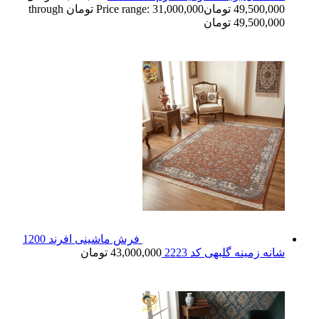
49,500,000
تومان
Price range: 31,000,000 تومان through
49,500,000 تومان
فرش ماشینی افرند 1200
شانه زمینه گلبهی کد 2223
43,000,000
تومان