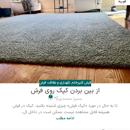
فوریه
فرش آشپزخانه
,
نگهداری و نظافت فرش
از بین بردن کپک روی فرش
2
سمیرا محمدی
تا به حال در مورد «کپک فرش» چیزی شنیده باشید. کپک در فرش
همیشه قابل مشاهده نیست. ممکن است در داخل ال...
ادامه مطلب