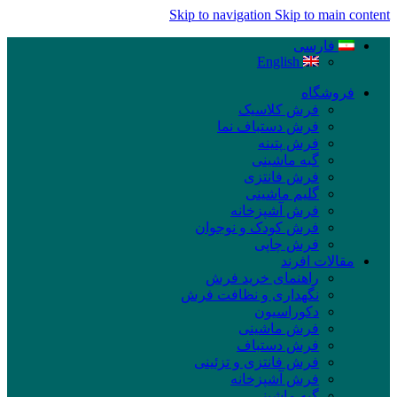
Skip to navigation
Skip to main content
فارسی
English
فروشگاه
فرش کلاسیک
فرش دستباف نما
فرش پتینه
گبه ماشینی
فرش فانتزی
گلیم ماشینی
فرش آشپزخانه
فرش کودک و نوجوان
فرش چاپی
مقالات افرند
راهنمای خرید فرش
نگهداری و نظافت فرش
دکوراسیون
فرش ماشینی
فرش دستباف
فرش فانتزی و تزئینی
فرش آشپزخانه
گبه ماشینی