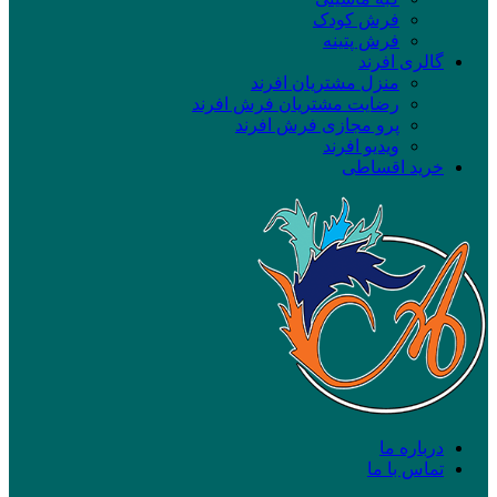
فرش کودک
فرش پتینه
گالری افرند
منزل مشتریان افرند
رضایت مشتریان فرش افرند
پرو مجازی فرش افرند
ویدیو افرند
خرید اقساطی
درباره ما
تماس با ما