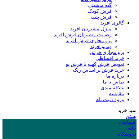
گبه ماشینی
فرش کودک
فرش پتینه
گالری افرند
منزل مشتریان افرند
رضایت مشتریان فرش افرند
پرو مجازی فرش افرند
ویدیو افرند
پرو مجازی فرش
خرید اقساطی
تعویض فرش کهنه با فرش نو
خرید فرش بر اساس رنگ
درباره ما
تماس با ما
علاقه مندی
مقایسه
ورود / ثبت نام
سبد خرید
بستن
اقساطی
خانه
فروشگاه