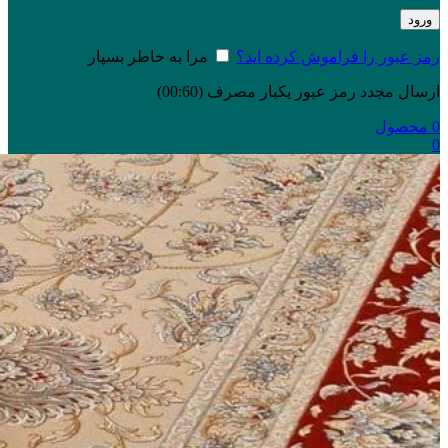
ورود
رمز عبور را فراموش کرده اید؟
مرا به خاطر بسپار
ارسال مجدد رمز عبور یکبار مصرف
(00:
60
)
0
محصول
0