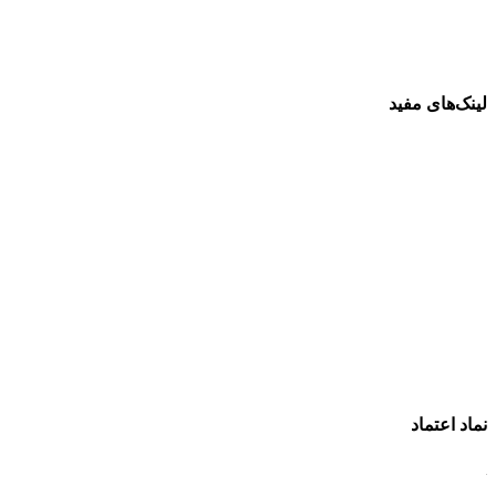
لینک‌های مفید
فرش ماشینی 1500 شانه
فرش ماشینی 1200 شانه
قیمت فرش ماشینی
خرید فرش ماشینی
پرو آنلاین فرش
تماس با ما
درباره ما
نماد اعتماد