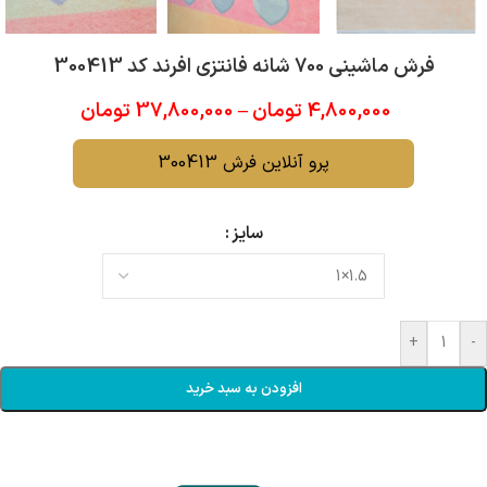
فرش ماشینی 700 شانه فانتزی افرند كد 300413
4,800,000
تومان
–
37,800,000
تومان
پرو آنلاین فرش 300413
سایز
+
-
افزودن به سبد خرید